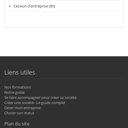
Cession d'entreprise (85)
Liens utiles
Nos formations
Notre guide
Se faire accompagner pour créer sa société
Créer une société : Le guide complet
Gérer mon entreprise
Choisir son statut
Plan du site