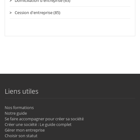
Domiciliation d'entreprise (63)
Cession d'entreprise (85)
Liens utiles
Nos formations
Notre guide
Se faire accompagner pour créer sa société
Créer une société : Le guide complet
Gérer mon entreprise
Choisir son statut