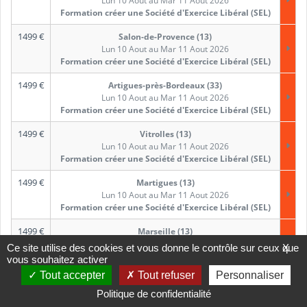
Lun 10 Aout au Mar 11 Aout 2026
Formation créer une Société d'Exercice Libéral (SEL)
1499
€
Salon-de-Provence (13)
Lun 10 Aout au Mar 11 Aout 2026
Formation créer une Société d'Exercice Libéral (SEL)
1499
€
Artigues-près-Bordeaux (33)
Lun 10 Aout au Mar 11 Aout 2026
Formation créer une Société d'Exercice Libéral (SEL)
1499
€
Vitrolles (13)
Lun 10 Aout au Mar 11 Aout 2026
Formation créer une Société d'Exercice Libéral (SEL)
1499
€
Martigues (13)
Lun 10 Aout au Mar 11 Aout 2026
Formation créer une Société d'Exercice Libéral (SEL)
1499
€
Marseille (13)
Lun 10 Aout au Mar 11 Aout 2026
Ce site utilise des cookies et vous donne le contrôle sur ceux que
X
Formation créer une Société d'Exercice Libéral (SEL)
vous souhaitez activer
Tout accepter
Tout refuser
Personnaliser
1499
€
Point à Pitre (97)
Lun 10 Aout au Mar 11 Aout 2026
Politique de confidentialité
Formation créer une Société d'Exercice Libéral (SEL)