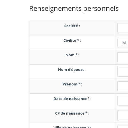
Renseignements personnels
Société :
Civilité
*
:
Nom
*
:
Nom d'épouse :
Prénom
*
:
Date de naissance
*
:
CP de naissance
*
:
Ville de naissance
*
: