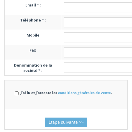
Email
*
:
Téléphone
*
:
Mobile
Fax
Dénomination de la
société
*
:
J'ai lu et j'accepte les
conditions générales de vente
.