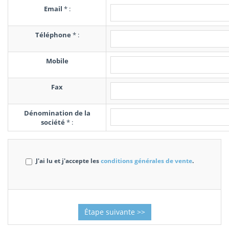
Email
*
:
Téléphone
*
:
Mobile
Fax
Dénomination de la
société
*
:
J'ai lu et j'accepte les
conditions générales de vente
.