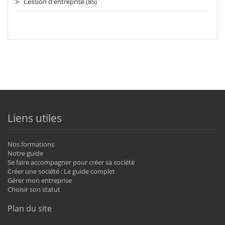
Cession d'entreprise (85)
Liens utiles
Nos formations
Notre guide
Se faire accompagner pour créer sa société
Créer une société : Le guide complet
Gérer mon entreprise
Choisir son statut
Plan du site