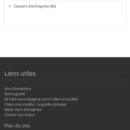
Cession d'entreprise (85)
Liens utiles
Nos formations
Notre guide
Se faire accompagner pour créer sa société
Créer une société : Le guide complet
Gérer mon entreprise
Choisir son statut
Plan du site