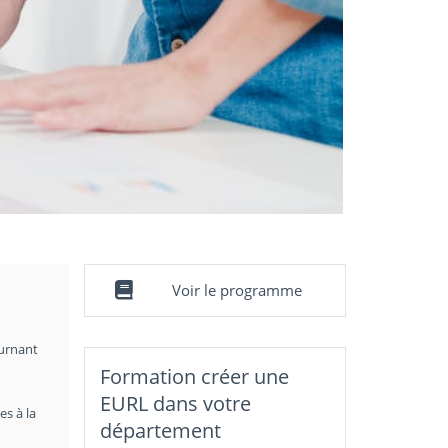
Voir le programme
ournant
Formation créer une
EURL dans votre
es à la
département