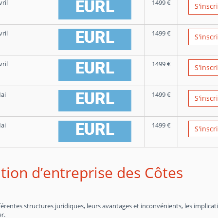
ril
1499
€
S'inscr
ril
1499
€
S'inscr
ril
1499
€
S'inscr
ai
1499
€
S'inscr
ai
1499
€
S'inscr
tion d’entreprise des Côtes
entes structures juridiques, leurs avantages et inconvénients, les implicat
r.