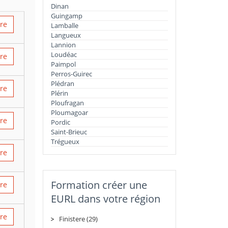
Dinan
Guingamp
ire
Lamballe
Langueux
Lannion
Loudéac
ire
Paimpol
Perros-Guirec
Plédran
ire
Plérin
Ploufragan
Ploumagoar
ire
Pordic
Saint-Brieuc
Trégueux
ire
Formation créer une
ire
EURL dans votre région
ire
Finistere (29)