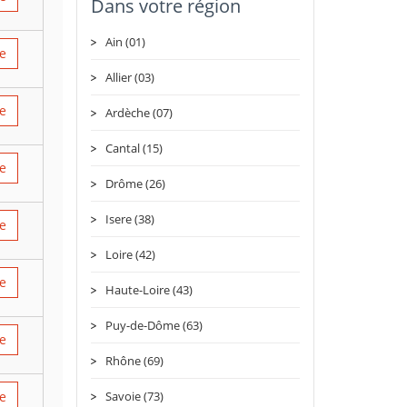
Dans votre région
Ain (01)
re
Allier (03)
re
Ardèche (07)
Cantal (15)
re
Drôme (26)
Isere (38)
re
Loire (42)
re
Haute-Loire (43)
Puy-de-Dôme (63)
re
Rhône (69)
re
Savoie (73)