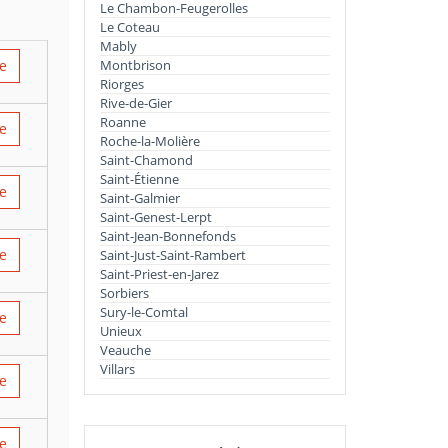
Le Chambon-Feugerolles
Le Coteau
Mably
re
Montbrison
Riorges
Rive-de-Gier
Roanne
re
Roche-la-Molière
Saint-Chamond
Saint-Étienne
re
Saint-Galmier
Saint-Genest-Lerpt
Saint-Jean-Bonnefonds
re
Saint-Just-Saint-Rambert
Saint-Priest-en-Jarez
Sorbiers
Sury-le-Comtal
re
Unieux
Veauche
Villars
re
re