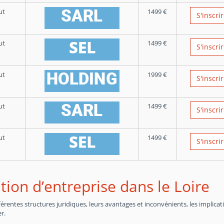
ut
1499
€
S'inscri
ut
1499
€
S'inscri
ut
1999
€
S'inscri
ut
1499
€
S'inscri
ut
1499
€
S'inscri
tion d’entreprise dans le Loire
entes structures juridiques, leurs avantages et inconvénients, les implicat
r.