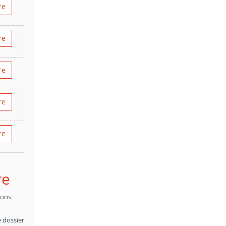
re
re
re
re
re
re
ions
e dossier