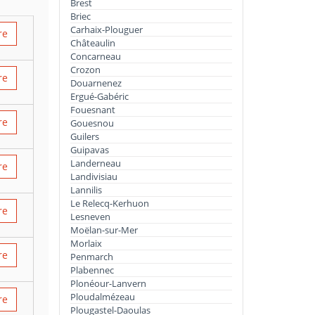
Brest
Briec
Carhaix-Plouguer
re
Châteaulin
Concarneau
Crozon
re
Douarnenez
Ergué-Gabéric
Fouesnant
re
Gouesnou
Guilers
Guipavas
Landerneau
re
Landivisiau
Lannilis
Le Relecq-Kerhuon
re
Lesneven
Moëlan-sur-Mer
Morlaix
re
Penmarch
Plabennec
Plonéour-Lanvern
Ploudalmézeau
re
Plougastel-Daoulas