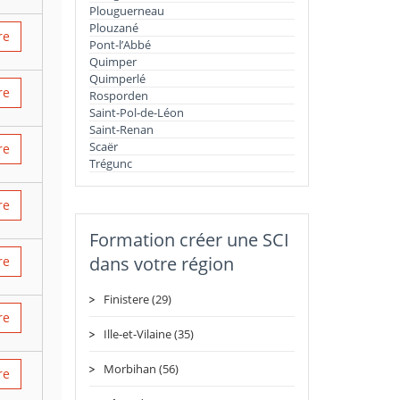
Plouguerneau
Plouzané
re
Pont-l’Abbé
Quimper
Quimperlé
re
Rosporden
Saint-Pol-de-Léon
Saint-Renan
Scaër
re
Trégunc
re
Formation créer une SCI
dans votre région
re
Finistere (29)
re
Ille-et-Vilaine (35)
Morbihan (56)
re