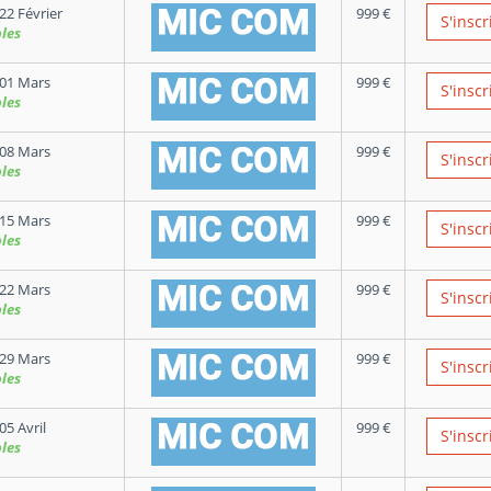
22 Février
999
€
S'inscr
les
01 Mars
999
€
S'inscr
les
08 Mars
999
€
S'inscr
les
15 Mars
999
€
S'inscr
les
22 Mars
999
€
S'inscr
les
29 Mars
999
€
S'inscr
les
05 Avril
999
€
S'inscr
les