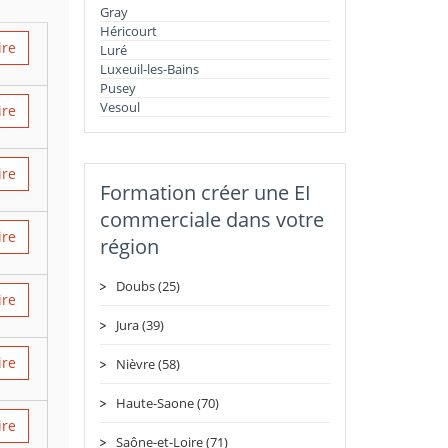
Gray
Héricourt
ire
Luré
Luxeuil-les-Bains
Pusey
Vesoul
ire
ire
Formation créer une EI
commerciale dans votre
ire
région
Doubs (25)
ire
Jura (39)
ire
Nièvre (58)
Haute-Saone (70)
ire
Saône-et-Loire (71)