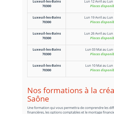
Luxeuil-les-Bains
Lun 12 Avril
au
Lun 
70300
Places disponib
Luxeuil-les-Bains
Lun 19 Avril
au
Lun 
70300
Places disponib
Luxeuil-les-Bains
Lun 26 Avril
au
Lun 
70300
Places disponib
Luxeuil-les-Bains
Lun 03 Mai
au
Lun 
70300
Places disponib
Luxeuil-les-Bains
Lun 10 Mai
au
Lun 
70300
Places disponib
Nos formations à la créa
Saône
Une formation qui vous permettra de comprendre les différ
financières, les options comptables et le montage financie