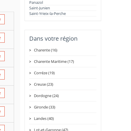
Panazol
Saint-Junien
Saint-Yrieix-la-Perche
e
Dans votre région
e
Charente (16)
e
Charente Maritime (17)
Corréze (19)
e
Creuse (23)
e
Dordogne (24)
Gironde (33)
e
Landes (40)
e
Lot-et-Garonne (47)