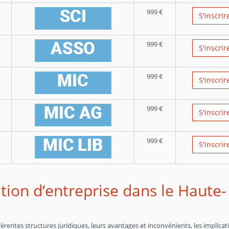
999
€
S'inscrir
999
€
S'inscrir
999
€
S'inscrir
999
€
S'inscrir
999
€
S'inscrir
tion d’entreprise dans le Haute-
entes structures juridiques, leurs avantages et inconvénients, les implicat