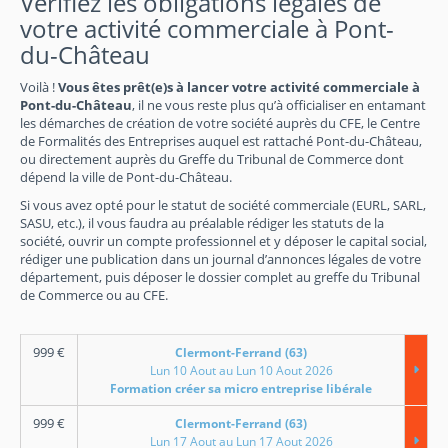
Vérifiez les obligations légales de
votre activité commerciale à Pont-
du-Château
Voilà !
Vous êtes prêt(e)s à lancer votre activité commerciale à
Pont-du-Château
, il ne vous reste plus qu’à officialiser en entamant
les démarches de création de votre société auprès du CFE, le Centre
de Formalités des Entreprises auquel est rattaché Pont-du-Château,
ou directement auprès du Greffe du Tribunal de Commerce dont
dépend la ville de Pont-du-Château.
Si vous avez opté pour le statut de société commerciale (EURL, SARL,
SASU, etc.), il vous faudra au préalable rédiger les statuts de la
société, ouvrir un compte professionnel et y déposer le capital social,
rédiger une publication dans un journal d’annonces légales de votre
département, puis déposer le dossier complet au greffe du Tribunal
de Commerce ou au CFE.
999
€
Clermont-Ferrand (63)
Lun 10 Aout au Lun 10 Aout 2026
Formation créer sa micro entreprise libérale
999
€
Clermont-Ferrand (63)
Lun 17 Aout au Lun 17 Aout 2026