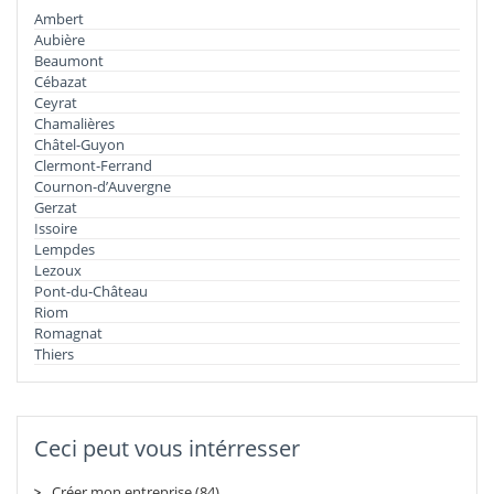
Ambert
Aubière
Beaumont
Cébazat
Ceyrat
Chamalières
Châtel-Guyon
Clermont-Ferrand
Cournon-d’Auvergne
Gerzat
Issoire
Lempdes
Lezoux
Pont-du-Château
Riom
Romagnat
Thiers
Ceci peut vous intérresser
Créer mon entreprise (84)