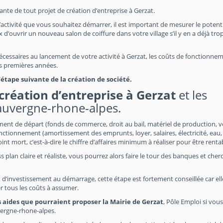
tante de tout projet de création d’entreprise à Gerzat.
’activité que vous souhaitez démarrer, il est important de mesurer le potent
 d’ouvrir un nouveau salon de coiffure dans votre village s’il y en a déjà trop
 nécessaires au lancement de votre activité à Gerzat, les coûts de fonctionne
les premières années.
tape suivante de la création de société.
création d’entreprise à Gerzat
et les
 auvergne-rhone-alpes.
ement de départ (fonds de commerce, droit au bail, matériel de production, v
nctionnement (amortissement des emprunts, loyer, salaires, électricité, eau,
point mort, c’est-à-dire le chiffre d’affaires minimum à réaliser pour être renta
s plan claire et réaliste, vous pourrez alors faire le tour des banques et cher
 d’investissement au démarrage, cette étape est fortement conseillée car el
r tous les coûts à assumer.
s aides que pourraient proposer la Mairie de Gerzat
, Pôle Emploi si vous
vergne-rhone-alpes.