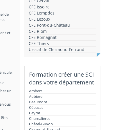
CFE Gerzat
CFE Issoire
CFE Lempdes
iel de
CFE Lezoux
 et
CFE Pont-du-Château
CFE Riom
ment et
CFE Romagnat
CFE Thiers
Urssaf de Clermond-Ferrand
éhicule,
Formation créer une SCI
dans votre département
ble.
cher un
Ambert
Aubière
Beaumont
le vous
Cébazat
Ceyrat
 êtes
Chamalières
Châtel-Guyon
Clermont-Ferrand