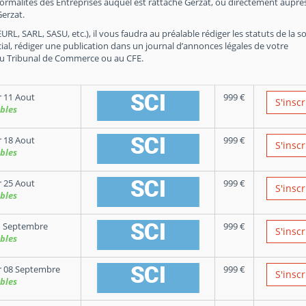
Formalités des Entreprises auquel est rattaché Gerzat, ou directement auprè
erzat.
RL, SARL, SASU, etc.), il vous faudra au préalable rédiger les statuts de la so
ial, rédiger une publication dans un journal d’annonces légales de votre
du Tribunal de Commerce ou au CFE.
 11 Aout
999
€
S'inscr
bles
 18 Aout
999
€
S'inscr
bles
 25 Aout
999
€
S'inscr
bles
1 Septembre
999
€
S'inscr
bles
 08 Septembre
999
€
S'inscr
bles