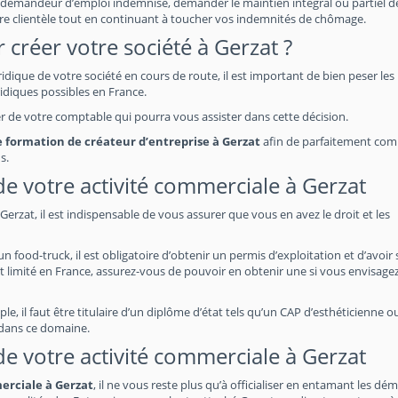
demandeur d’emploi indemnisé, demander le maintien intégral ou partiel de
re clientèle tout en continuant à toucher vos indemnités de chômage.
 créer votre société à Gerzat ?
uridique de votre société en cours de route, il est important de bien peser les
idiques possibles en France.
her de votre comptable qui pourra vous assister dans cette décision.
ne formation de créateur d’entreprise à Gerzat
afin de parfaitement co
s.
 de votre activité commerciale à Gerzat
erzat, il est indispensable de vous assurer que vous en avez le droit et les
food-truck, il est obligatoire d’obtenir un permis d’exploitation et d’avoir 
t limité en France, assurez-vous de pouvoir en obtenir une si vous envisage
e, il faut être titulaire d’un diplôme d’état tels qu’un CAP d’esthéticienne o
 dans ce domaine.
 de votre activité commerciale à Gerzat
merciale à Gerzat
, il ne vous reste plus qu’à officialiser en entamant les dé