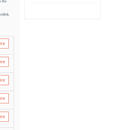
s du
ciété,
ire
ire
ire
ire
ire