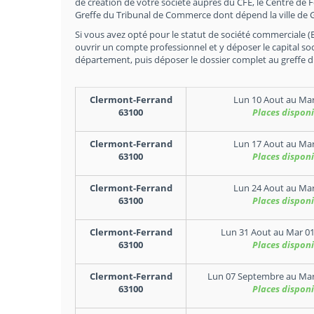
de création de votre société auprès du CFE, le Centre de 
Greffe du Tribunal de Commerce dont dépend la ville de G
Si vous avez opté pour le statut de société commerciale (EU
ouvrir un compte professionnel et y déposer le capital soc
département, puis déposer le dossier complet au greffe 
Clermont-Ferrand
Lun 10 Aout
au
Mar
63100
Places disponi
Clermont-Ferrand
Lun 17 Aout
au
Mar
63100
Places disponi
Clermont-Ferrand
Lun 24 Aout
au
Mar
63100
Places disponi
Clermont-Ferrand
Lun 31 Aout
au
Mar 0
63100
Places disponi
Clermont-Ferrand
Lun 07 Septembre
au
Mar
63100
Places disponi