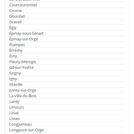
Courcouronnes
Crosne
Dourdan
Draveil
Égly
Épinay-sous-Sénart
Épinay-sur-Orge
Étampes
Étréchy
Évry
Fleury-Mérogis
Gif-sur-Yvette
Grigny
Igny
Itteville
Juvisy-sur-Orge
La Ville-du-Bois
Lardy
Limours
Linas
Lisses
Longjumeau
Longpont-sur-Orge