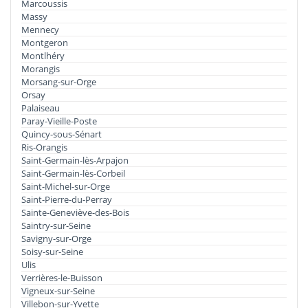
Marcoussis
Massy
Mennecy
Montgeron
Montlhéry
Morangis
Morsang-sur-Orge
Orsay
Palaiseau
Paray-Vieille-Poste
Quincy-sous-Sénart
Ris-Orangis
Saint-Germain-lès-Arpajon
Saint-Germain-lès-Corbeil
Saint-Michel-sur-Orge
Saint-Pierre-du-Perray
Sainte-Geneviève-des-Bois
Saintry-sur-Seine
Savigny-sur-Orge
Soisy-sur-Seine
Ulis
Verrières-le-Buisson
Vigneux-sur-Seine
Villebon-sur-Yvette