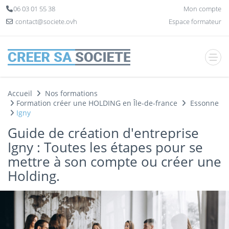
Panneau de gestion des cookies
06 03 01 55 38
Mon compte
contact@societe.ovh
Espace formateur
Accueil
Nos formations
Formation créer une HOLDING en Île-de-france
Essonne
Igny
Guide de création d'entreprise
Igny : Toutes les étapes pour se
mettre à son compte ou créer une
Holding.