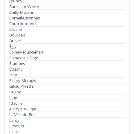
Brunoy
Bures-sur-Yvette
Chilly-Mazarin
Corbeil-Essonnes
Courcouronnes
Crosne
Dourdan
Draveil
Égly
Épinay-sous-Sénart
Épinay-sur-Orge
Étampes
Étréchy
Évry
Fleury-Mérogis
Gif-sur-Yvette
Grigny
Igny
Itteville
Juvisy-sur-Orge
La Ville-du-Bois
Lardy
Limours
Linas