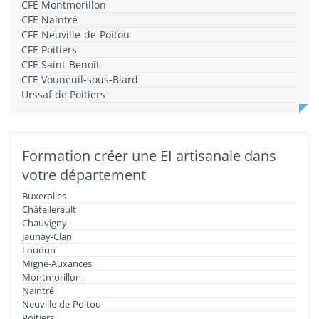
CFE Montmorillon
CFE Naintré
CFE Neuville-de-Poitou
CFE Poitiers
CFE Saint-Benoît
CFE Vouneuil-sous-Biard
Urssaf de Poitiers
Formation créer une EI artisanale dans
votre département
Buxerolles
Châtellerault
Chauvigny
Jaunay-Clan
Loudun
Migné-Auxances
Montmorillon
Naintré
Neuville-de-Poitou
Poitiers