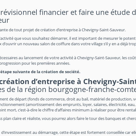
évisionnel financier et faire une étude 
eur
rtante de tout projet de création d’entreprise à Chevigny-Saint-Sauveur.
’activité que vous souhaitez démarrer, il est important de mesurer le potent
 d’ouvrir un nouveau salon de coiffure dans votre village s’il y en a déjà trop
 nécessaires au lancement de votre activité à Chevigny-Saint-Sauveur, les coû
a progression pour les premières années.
tape suivante de la création de société.
création d’entreprise à Chevigny-Sain
des de la région bourgogne-franche-comte
ement de départ (fonds de commerce, droit au bail, matériel de production, v
nctionnement (amortissement des emprunts, loyer, salaires, électricité, eau,
point mort, c’est-à-dire le chiffre d’affaires minimum à réaliser pour être renta
s plan claire et réaliste, vous pourrez alors faire le tour des banques et cher
 d’investissement au démarrage, cette étape est fortement conseillée car el