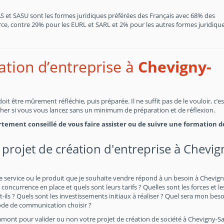
SAS et SASU sont les formes juridiques préférées des Français avec 68% des
, contre 29% pour les EURL et SARL et 2% pour les autres formes juridiques
éation d’entreprise à
Chevigny-
t être mûrement réfléchie, puis préparée. Il ne suffit pas de le vouloir, c’e
cher si vous vous lancez sans un minimum de préparation et de réflexion.
fortement conseillé de vous faire assister ou de suivre une formation d
 projet de création d'entreprise à Chevig
e service ou le produit que je souhaite vendre répond à un besoin à Chevign
 concurrence en place et quels sont leurs tarifs ? Quelles sont les forces et le
 ? Quels sont les investissements initiaux à réaliser ? Quel sera mon beso
ode de communication choisir ?
amont pour valider ou non votre projet de création de société à Chevigny-Sa