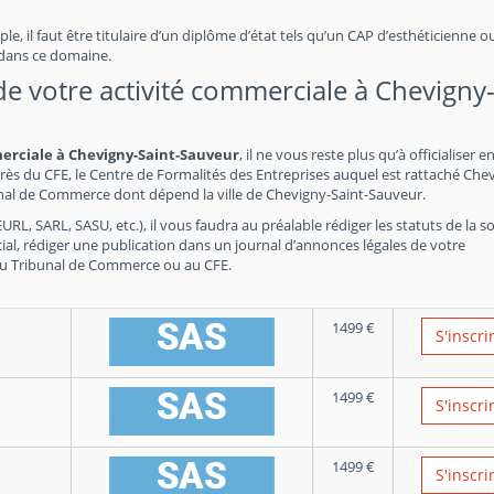
e, il faut être titulaire d’un diplôme d’état tels qu’un CAP d’esthéticienne o
 dans ce domaine.
s de votre activité commerciale à Chevigny
merciale à Chevigny-Saint-Sauveur
, il ne vous reste plus qu’à officialiser e
ès du CFE, le Centre de Formalités des Entreprises auquel est rattaché Che
nal de Commerce dont dépend la ville de Chevigny-Saint-Sauveur.
RL, SARL, SASU, etc.), il vous faudra au préalable rédiger les statuts de la so
ial, rédiger une publication dans un journal d’annonces légales de votre
du Tribunal de Commerce ou au CFE.
1499
€
S'inscri
1499
€
S'inscri
1499
€
S'inscri