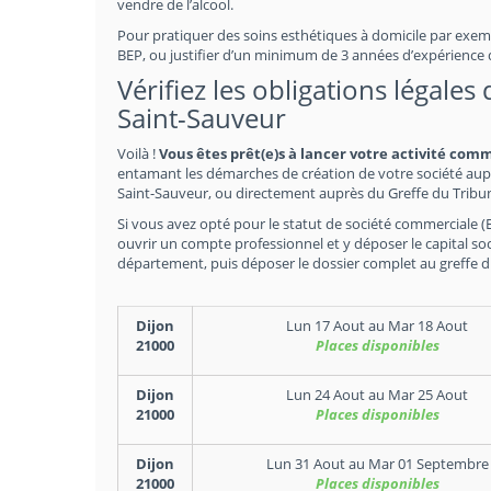
vendre de l’alcool.
Pour pratiquer des soins esthétiques à domicile par exempl
BEP, ou justifier d’un minimum de 3 années d’expérience
Vérifiez les obligations légale
Saint-Sauveur
Voilà !
Vous êtes prêt(e)s à lancer votre activité com
entamant les démarches de création de votre société aupr
Saint-Sauveur, ou directement auprès du Greffe du Tribu
Si vous avez opté pour le statut de société commerciale (EU
ouvrir un compte professionnel et y déposer le capital soc
département, puis déposer le dossier complet au greffe 
Dijon
Lun 17 Aout
au
Mar 18 Aout
21000
Places disponibles
Dijon
Lun 24 Aout
au
Mar 25 Aout
21000
Places disponibles
Dijon
Lun 31 Aout
au
Mar 01 Septembre
21000
Places disponibles