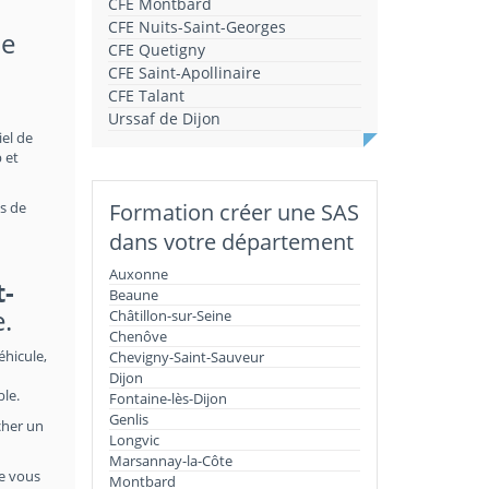
CFE Montbard
CFE Nuits-Saint-Georges
de
CFE Quetigny
CFE Saint-Apollinaire
CFE Talant
Urssaf de Dijon
iel de
 et
ts de
Formation créer une SAS
dans votre département
Auxonne
t-
Beaune
.
Châtillon-sur-Seine
Chenôve
éhicule,
Chevigny-Saint-Sauveur
Dijon
ble.
Fontaine-lès-Dijon
Genlis
cher un
Longvic
Marsannay-la-Côte
le vous
Montbard