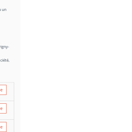
u un
-
n
vigny-
ciété,
re
re
re