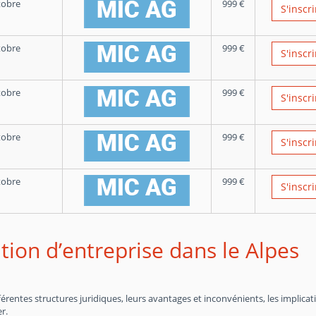
tobre
999
€
S'inscri
tobre
999
€
S'inscri
tobre
999
€
S'inscri
tobre
999
€
S'inscri
tobre
999
€
S'inscri
tion d’entreprise dans le Alpes
entes structures juridiques, leurs avantages et inconvénients, les implicat
r.