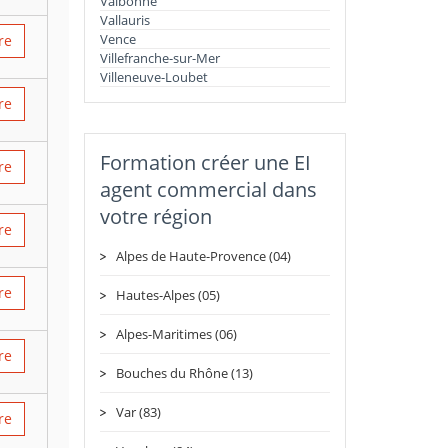
Valbonne
Vallauris
Vence
re
Villefranche-sur-Mer
Villeneuve-Loubet
re
Formation créer une EI
re
agent commercial dans
votre région
re
Alpes de Haute-Provence (04)
re
Hautes-Alpes (05)
Alpes-Maritimes (06)
re
Bouches du Rhône (13)
Var (83)
re