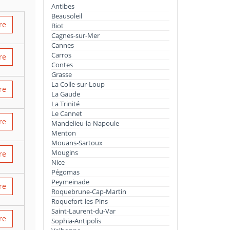
Antibes
Beausoleil
re
Biot
Cagnes-sur-Mer
Cannes
Carros
re
Contes
Grasse
La Colle-sur-Loup
re
La Gaude
La Trinité
Le Cannet
re
Mandelieu-la-Napoule
Menton
Mouans-Sartoux
Mougins
re
Nice
Pégomas
Peymeinade
re
Roquebrune-Cap-Martin
Roquefort-les-Pins
Saint-Laurent-du-Var
re
Sophia-Antipolis