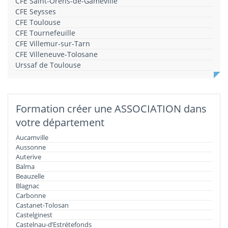
CFE Saint-Orens-de-Gameville
CFE Seysses
CFE Toulouse
CFE Tournefeuille
CFE Villemur-sur-Tarn
CFE Villeneuve-Tolosane
Urssaf de Toulouse
Formation créer une ASSOCIATION dans
votre département
Aucamville
Aussonne
Auterive
Balma
Beauzelle
Blagnac
Carbonne
Castanet-Tolosan
Castelginest
Castelnau-d’Estrétefonds