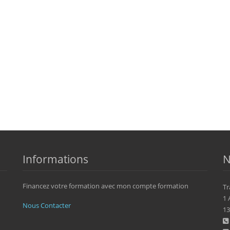
Informations
N
Financez votre formation avec mon compte formation
Tr
1 
Nous Contacter
13