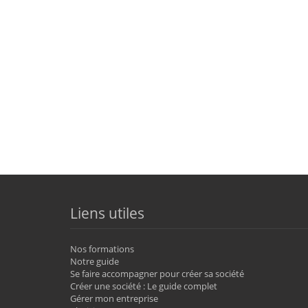
Liens utiles
Nos formations
Notre guide
Se faire accompagner pour créer sa société
Créer une société : Le guide complet
Gérer mon entreprise