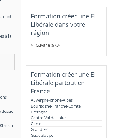
Formation créer une EI
ournant
Libérale dans votre
région
res à
la
Guyane (973)
Formation créer une EI
Libérale partout en
France
ions
Auvergne-Rhone-Alpes
Bourgogne-Franche-Comte
e dossier
Bretagne
Centre-Val de Loire
Corse
 Kbis en
Grand-Est
Guadeloupe