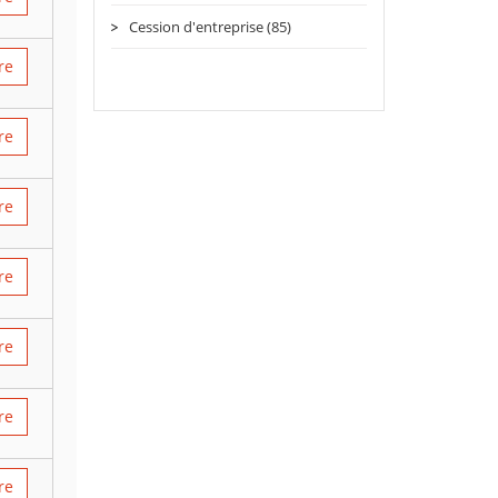
Cession d'entreprise (85)
re
re
re
re
re
re
re