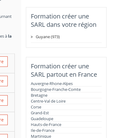
Formation créer une
ournant
SARL dans votre région
res à
la
Guyane (973)
re
Formation créer une
SARL partout en France
re
Auvergne-Rhone-Alpes
Bourgogne-Franche-Comte
Bretagne
re
Centre-Val de Loire
Corse
Grand-Est
Guadeloupe
re
Hauts-de-France
Ile-de-France
Martinique