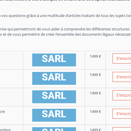
 vos questions grâce à une multitude d’articles traitant de tous les sujets t
rise qui permettront de vous aider à comprendre les différentes structures
hoix et de vous permettre de créer l’ensemble des documents légaux nécessai
1499
€
S'inscri
1499
€
S'inscri
1499
€
S'inscri
bre
1499
€
S'inscri
tembre
1499
€