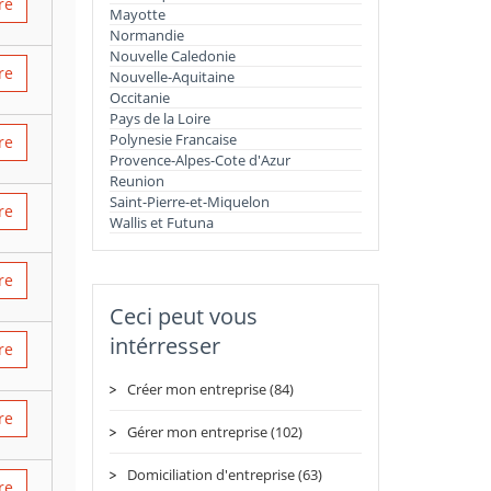
re
Mayotte
Normandie
Nouvelle Caledonie
re
Nouvelle-Aquitaine
Occitanie
Pays de la Loire
Polynesie Francaise
re
Provence-Alpes-Cote d'Azur
Reunion
Saint-Pierre-et-Miquelon
re
Wallis et Futuna
re
Ceci peut vous
intérresser
re
Créer mon entreprise (84)
re
Gérer mon entreprise (102)
Domiciliation d'entreprise (63)
re