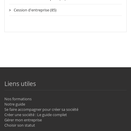
Cession d'entreprise (85)
Liens utiles
Nos formations
Notre guide
Se faire accompagner pour créer sa société
Créer une société : Le guide complet
Gérer mon entreprise
Choisir son statut