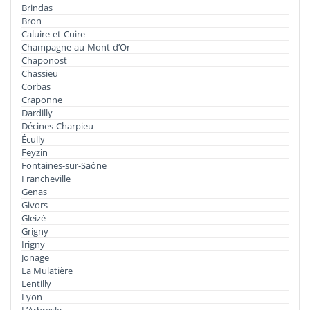
Brindas
Bron
Caluire-et-Cuire
Champagne-au-Mont-d’Or
Chaponost
Chassieu
Corbas
Craponne
Dardilly
Décines-Charpieu
Écully
Feyzin
Fontaines-sur-Saône
Francheville
Genas
Givors
Gleizé
Grigny
Irigny
Jonage
La Mulatière
Lentilly
Lyon
L’Arbresle