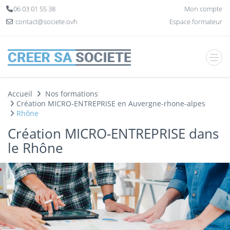
Panneau de gestion des cookies
06 03 01 55 38
Mon compte
contact@societe.ovh
Espace formateur
Accueil
Nos formations
Création MICRO-ENTREPRISE en Auvergne-rhone-alpes
Rhône
Création MICRO-ENTREPRISE dans
le Rhône