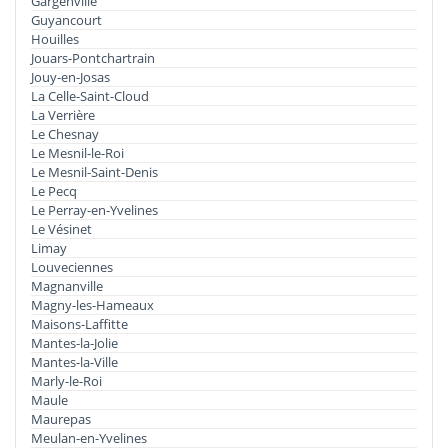
Gargenville
Guyancourt
Houilles
Jouars-Pontchartrain
Jouy-en-Josas
La Celle-Saint-Cloud
La Verrière
Le Chesnay
Le Mesnil-le-Roi
Le Mesnil-Saint-Denis
Le Pecq
Le Perray-en-Yvelines
Le Vésinet
Limay
Louveciennes
Magnanville
Magny-les-Hameaux
Maisons-Laffitte
Mantes-la-Jolie
Mantes-la-Ville
Marly-le-Roi
Maule
Maurepas
Meulan-en-Yvelines