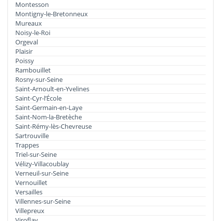
Montesson
Montigny-le-Bretonneux
Mureaux
Noisy-le-Roi
Orgeval
Plaisir
Poissy
Rambouillet
Rosny-sur-Seine
Saint-Arnoult-en-Yvelines
Saint-Cyr-l’École
Saint-Germain-en-Laye
Saint-Nom-la-Bretèche
Saint-Rémy-lès-Chevreuse
Sartrouville
Trappes
Triel-sur-Seine
Vélizy-Villacoublay
Verneuil-sur-Seine
Vernouillet
Versailles
Villennes-sur-Seine
Villepreux
Viroflay