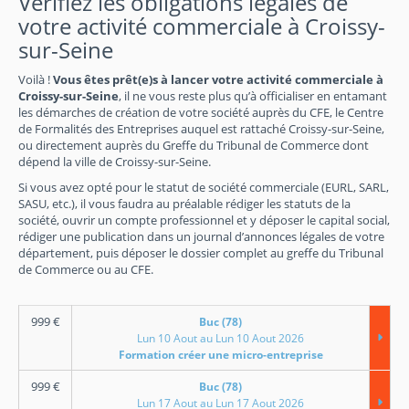
Vérifiez les obligations légales de
votre activité commerciale à Croissy-
sur-Seine
Voilà !
Vous êtes prêt(e)s à lancer votre activité commerciale à
Croissy-sur-Seine
, il ne vous reste plus qu’à officialiser en entamant
les démarches de création de votre société auprès du CFE, le Centre
de Formalités des Entreprises auquel est rattaché Croissy-sur-Seine,
ou directement auprès du Greffe du Tribunal de Commerce dont
dépend la ville de Croissy-sur-Seine.
Si vous avez opté pour le statut de société commerciale (EURL, SARL,
SASU, etc.), il vous faudra au préalable rédiger les statuts de la
société, ouvrir un compte professionnel et y déposer le capital social,
rédiger une publication dans un journal d’annonces légales de votre
département, puis déposer le dossier complet au greffe du Tribunal
de Commerce ou au CFE.
999
€
Buc (78)
Lun 10 Aout au Lun 10 Aout 2026
Formation créer une micro-entreprise
999
€
Buc (78)
Lun 17 Aout au Lun 17 Aout 2026