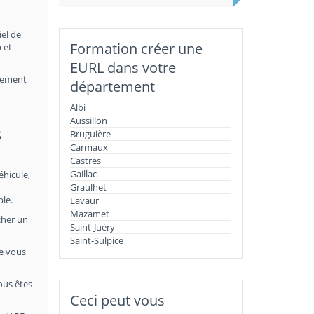
iel de
Formation créer une
 et
EURL dans votre
nnement
département
Albi
Aussillon
s
Bruguière
Carmaux
Castres
Gaillac
éhicule,
Graulhet
ble.
Lavaur
Mazamet
cher un
Saint-Juéry
Saint-Sulpice
le vous
vous êtes
Ceci peut vous