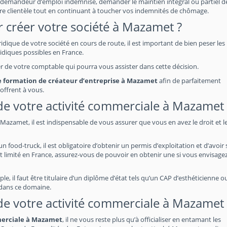
demandeur d’emploi indemnisé, demander le maintien intégral ou partiel de
re clientèle tout en continuant à toucher vos indemnités de chômage.
r créer votre société à Mazamet ?
uridique de votre société en cours de route, il est important de bien peser les
idiques possibles en France.
her de votre comptable qui pourra vous assister dans cette décision.
une formation de créateur d’entreprise à Mazamet
afin de parfaitement
offrent à vous.
s de votre activité commerciale à Mazamet
Mazamet, il est indispensable de vous assurer que vous en avez le droit et l
food-truck, il est obligatoire d’obtenir un permis d’exploitation et d’avoir 
t limité en France, assurez-vous de pouvoir en obtenir une si vous envisage
e, il faut être titulaire d’un diplôme d’état tels qu’un CAP d’esthéticienne o
 dans ce domaine.
s de votre activité commerciale à Mazamet
mmerciale à Mazamet
, il ne vous reste plus qu’à officialiser en entamant les