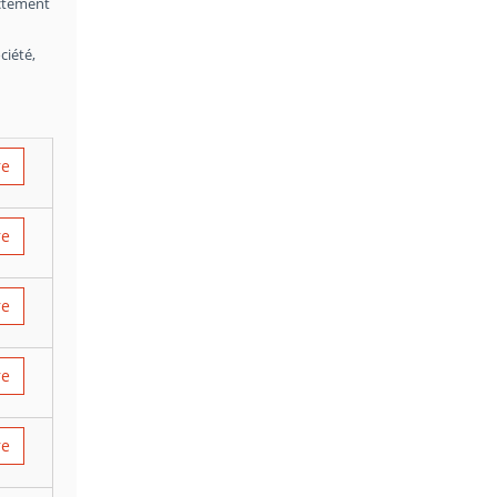
ectement
ciété,
re
re
re
re
re