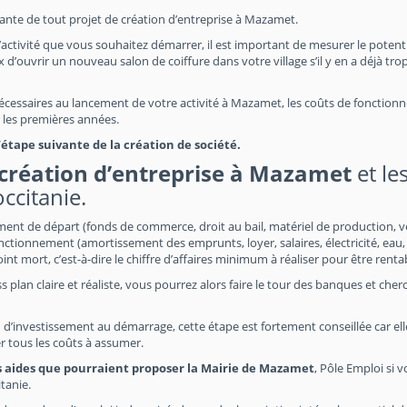
rtante de tout projet de création d’entreprise à Mazamet.
’activité que vous souhaitez démarrer, il est important de mesurer le potent
 d’ouvrir un nouveau salon de coiffure dans votre village s’il y en a déjà trop
s nécessaires au lancement de votre activité à Mazamet, les coûts de fonctio
ur les premières années.
tape suivante de la création de société.
création d’entreprise à Mazamet
et le
ccitanie.
ement de départ (fonds de commerce, droit au bail, matériel de production, v
nctionnement (amortissement des emprunts, loyer, salaires, électricité, eau,
point mort, c’est-à-dire le chiffre d’affaires minimum à réaliser pour être renta
s plan claire et réaliste, vous pourrez alors faire le tour des banques et cher
 d’investissement au démarrage, cette étape est fortement conseillée car el
r tous les coûts à assumer.
s aides que pourraient proposer la Mairie de Mazamet
, Pôle Emploi si 
tanie.