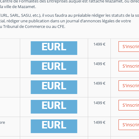
 Centre de Formalités des Entreprises auquel est rattaché Mazamet, ou dir
a ville de Mazamet.
RL, SARL, SASU, etc.), il vous faudra au préalable rédiger les statuts de la so
ial, rédiger une publication dans un journal d’annonces légales de votre
du Tribunal de Commerce ou au CFE.
1499
€
S'inscri
1499
€
S'inscri
1499
€
S'inscri
1499
€
S'inscri
bre
1499
€
S'inscri