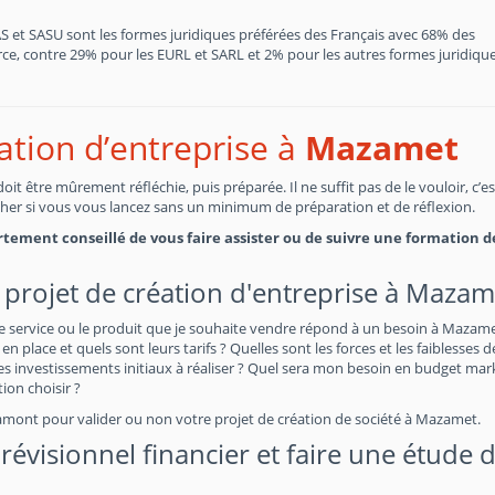
SAS et SASU sont les formes juridiques préférées des Français avec 68% des
, contre 29% pour les EURL et SARL et 2% pour les autres formes juridiques
éation d’entreprise à
Mazamet
t être mûrement réfléchie, puis préparée. Il ne suffit pas de le vouloir, c’e
cher si vous vous lancez sans un minimum de préparation et de réflexion.
fortement conseillé de vous faire assister ou de suivre une formation d
 projet de création d'entreprise à Mazam
le service ou le produit que je souhaite vendre répond à un besoin à Mazame
en place et quels sont leurs tarifs ? Quelles sont les forces et les faiblesses 
 investissements initiaux à réaliser ? Quel sera mon besoin en budget mar
on choisir ?
 amont pour valider ou non votre projet de création de société à Mazamet.
évisionnel financier et faire une étude 