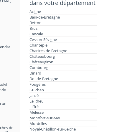
 l’ARE,
dans votre département
Acigné
Bain-de-Bretagne
Betton
Bruz
Cancale
Cesson-Sévigné
Chantepie
rendre
Chartres-de-Bretagne
Châteaubourg
Châteaugiron
Combourg
Dinard
Dol-de-Bretagne
Fougères
suivi
z de
Guichen
Janzé
Le Rheu
u un
Liffré
Melesse
Montfort-sur-Meu
Mordelles
rches de
Noyal-Châtillon-sur-Seiche