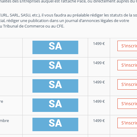
malités des Entreprises auquel est rattaché Pacé, ou directement auprès du 
RL, SARL, SASU, etc.), il vous faudra au préalable rédiger les statuts de la so
ial, rédiger une publication dans un journal d’annonces légales de votre
du Tribunal de Commerce ou au CFE.
1499
€
S'inscri
1499
€
S'inscri
1499
€
S'inscri
re
1499
€
S'inscri
embre
1499
€
S'inscri