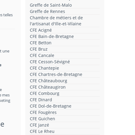
Greffe de Saint-Malo
Greffe de Rennes
 telles
Chambre de métiers et de
l'artisanat d'Ille-et-Vilaine
CFE Acigné
CFE Bain-de-Bretagne
CFE Betton
CFE Bruz
st une
CFE Cancale
CFE Cesson-Sévigné
e
CFE Chantepie
CFE Chartres-de-Bretagne
CFE Châteaubourg
CFE Châteaugiron
Le
CFE Combourg
de mes
CFE Dinard
keting
CFE Dol-de-Bretagne
CFE Fougères
CFE Guichen
de
CFE Janzé
CFE Le Rheu