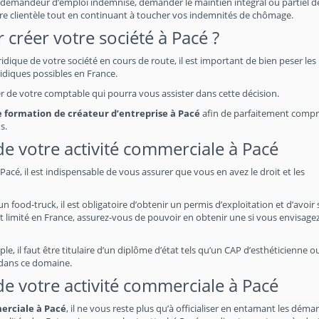
demandeur d’emploi indemnisé, demander le maintien intégral ou partiel de
re clientèle tout en continuant à toucher vos indemnités de chômage.
 créer votre société à Pacé ?
uridique de votre société en cours de route, il est important de bien peser les
idiques possibles en France.
her de votre comptable qui pourra vous assister dans cette décision.
ne formation de créateur d’entreprise à Pacé
afin de parfaitement comp
s.
 de votre activité commerciale à Pacé
acé, il est indispensable de vous assurer que vous en avez le droit et les
food-truck, il est obligatoire d’obtenir un permis d’exploitation et d’avoir 
t limité en France, assurez-vous de pouvoir en obtenir une si vous envisage
e, il faut être titulaire d’un diplôme d’état tels qu’un CAP d’esthéticienne o
 dans ce domaine.
 de votre activité commerciale à Pacé
merciale à Pacé
, il ne vous reste plus qu’à officialiser en entamant les déma