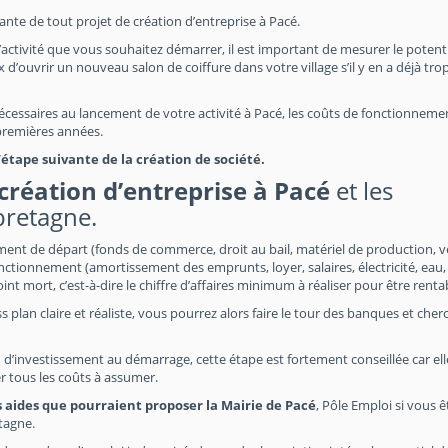
tante de tout projet de création d’entreprise à Pacé.
’activité que vous souhaitez démarrer, il est important de mesurer le potent
 d’ouvrir un nouveau salon de coiffure dans votre village s’il y en a déjà trop
 nécessaires au lancement de votre activité à Pacé, les coûts de fonctionnemen
 premières années.
tape suivante de la création de société.
création d’entreprise à Pacé
et les
bretagne.
ement de départ (fonds de commerce, droit au bail, matériel de production, v
nctionnement (amortissement des emprunts, loyer, salaires, électricité, eau,
point mort, c’est-à-dire le chiffre d’affaires minimum à réaliser pour être renta
s plan claire et réaliste, vous pourrez alors faire le tour des banques et cher
 d’investissement au démarrage, cette étape est fortement conseillée car el
r tous les coûts à assumer.
s aides que pourraient proposer la Mairie de Pacé
, Pôle Emploi si vous ê
tagne.