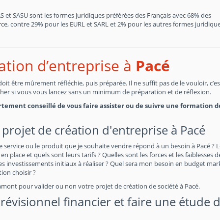
SAS et SASU sont les formes juridiques préférées des Français avec 68% des
, contre 29% pour les EURL et SARL et 2% pour les autres formes juridiques
éation d’entreprise à
Pacé
t être mûrement réfléchie, puis préparée. Il ne suffit pas de le vouloir, c’e
cher si vous vous lancez sans un minimum de préparation et de réflexion.
fortement conseillé de vous faire assister ou de suivre une formation d
projet de création d'entreprise à Pacé
e service ou le produit que je souhaite vendre répond à un besoin à Pacé ? 
en place et quels sont leurs tarifs ? Quelles sont les forces et les faiblesses 
 investissements initiaux à réaliser ? Quel sera mon besoin en budget mar
on choisir ?
amont pour valider ou non votre projet de création de société à Pacé.
évisionnel financier et faire une étude 