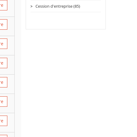
re
Cession d'entreprise (85)
re
re
re
re
re
re