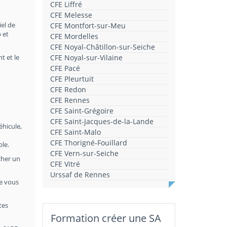
CFE Liffré
CFE Melesse
iel de
CFE Montfort-sur-Meu
 et
CFE Mordelles
CFE Noyal-Châtillon-sur-Seiche
t et le
CFE Noyal-sur-Vilaine
CFE Pacé
CFE Pleurtuit
CFE Redon
CFE Rennes
CFE Saint-Grégoire
CFE Saint-Jacques-de-la-Lande
éhicule,
CFE Saint-Malo
CFE Thorigné-Fouillard
ble.
CFE Vern-sur-Seiche
cher un
CFE Vitré
Urssaf de Rennes
le vous
tes
Formation créer une SA