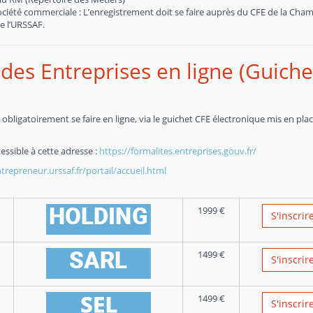
société commerciale : L’enregistrement doit se faire auprès du CFE de la Cha
e l’URSSAF.
des Entreprises en ligne (Guiche
obligatoirement se faire en ligne, via le guichet CFE électronique mis en pla
essible à cette adresse :
https://formalites.entreprises.gouv.fr/
repreneur.urssaf.fr/portail/accueil.html
1999
€
S'inscrir
1499
€
S'inscrir
1499
€
S'inscrir