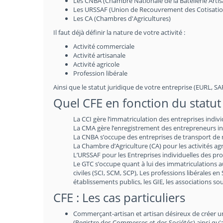
Les CNBA (Chambre Nationale de la Batellerie Artis
Les URSSAF (Union de Recouvrement des Cotisations 
Les CA (Chambres d'Agricultures)
Il faut déjà définir la nature de votre activité :
Activité commerciale
Activité artisanale
Activité agricole
Profession libérale
Ainsi que le statut juridique de votre entreprise (EURL, SARL
Quel CFE en fonction du statut 
La CCI gère l’immatriculation des entreprises indiv
La CMA gère l’enregistrement des entrepreneurs indi
La CNBA s’occupe des entreprises de transport de m
La Chambre d’Agriculture (CA) pour les activités agr
L’URSSAF pour les Entreprises individuelles des prof
Le GTC s’occupe quant à lui des immatriculations 
civiles (SCI, SCM, SCP), Les professions libérales en
établissements publics, les GIE, les associations 
CFE : Les cas particuliers
Commerçant-artisan et artisan désireux de créer une 
(Registre des Commerces et des Sociétés) ainsi qu’