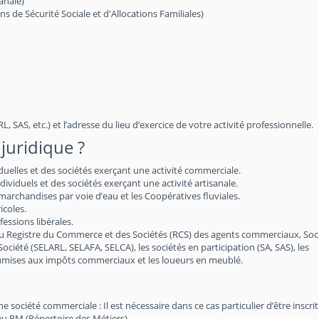
anale)
de Sécurité Sociale et d'Allocations Familiales)
, SAS, etc.) et l’adresse du lieu d’exercice de votre activité professionnelle.
juridique ?
iduelles et des sociétés exerçant une activité commerciale.
viduels et des sociétés exerçant une activité artisanale.
archandises par voie d’eau et les Coopératives fluviales.
icoles.
essions libérales.
au Registre du Commerce et des Sociétés (RCS) des agents commerciaux, Soc
 Société (SELARL, SELAFA, SELCA), les sociétés en participation (SA, SAS), les
soumises aux impôts commerciaux et les loueurs en meublé.
société commerciale : Il est nécessaire dans ce cas particulier d’être inscri
au RM (Répertoire des Métiers)