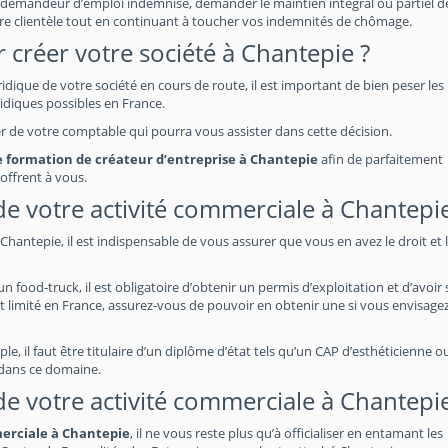
demandeur d’emploi indemnisé, demander le maintien intégral ou partiel de
re clientèle tout en continuant à toucher vos indemnités de chômage.
 créer votre société à Chantepie ?
uridique de votre société en cours de route, il est important de bien peser les
idiques possibles en France.
her de votre comptable qui pourra vous assister dans cette décision.
une formation de créateur d’entreprise à Chantepie
afin de parfaitement
offrent à vous.
s de votre activité commerciale à Chantepi
hantepie, il est indispensable de vous assurer que vous en avez le droit et 
food-truck, il est obligatoire d’obtenir un permis d’exploitation et d’avoir 
t limité en France, assurez-vous de pouvoir en obtenir une si vous envisage
e, il faut être titulaire d’un diplôme d’état tels qu’un CAP d’esthéticienne o
 dans ce domaine.
s de votre activité commerciale à Chantepi
merciale à Chantepie
, il ne vous reste plus qu’à officialiser en entamant les