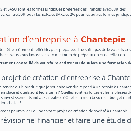
SAS et SASU sont les formes juridiques préférées des Français avec 68% des
, contre 29% pour les EURL et SARL et 2% pour les autres formes juridiques
éation d’entreprise à
Chantepie
t être mûrement réfléchie, puis préparée. Il ne suffit pas de le vouloir, c’e
cher si vous vous lancez sans un minimum de préparation et de réflexion.
fortement conseillé de vous faire assister ou de suivre une formation d
 projet de création d'entreprise à Chante
e service ou le produit que je souhaite vendre répond à un besoin à Chantep
en place et quels sont leurs tarifs ? Quelles sont les forces et les faiblesses 
 investissements initiaux à réaliser ? Quel sera mon besoin en budget mar
on choisir ?
amont pour valider ou non votre projet de création de société à Chantepie.
évisionnel financier et faire une étude 