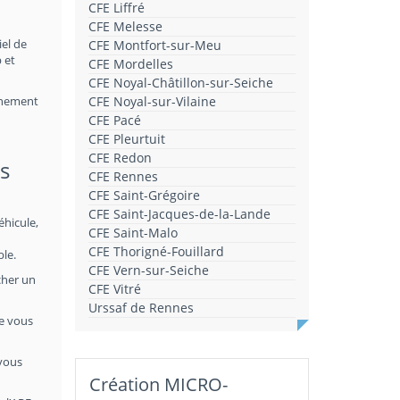
CFE Liffré
CFE Melesse
iel de
CFE Montfort-sur-Meu
 et
CFE Mordelles
CFE Noyal-Châtillon-sur-Seiche
onnement
CFE Noyal-sur-Vilaine
CFE Pacé
CFE Pleurtuit
CFE Redon
es
CFE Rennes
CFE Saint-Grégoire
CFE Saint-Jacques-de-la-Lande
éhicule,
CFE Saint-Malo
CFE Thorigné-Fouillard
ble.
CFE Vern-sur-Seiche
cher un
CFE Vitré
Urssaf de Rennes
le vous
 vous
Création MICRO-