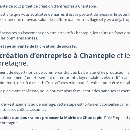
tante de tout projet de création d’entreprise à Chantepie.
’activité que vous souhaitez démarrer, il est important de mesurer le potent
 d’ouvrir un nouveau salon de coiffure dans votre village s’il y en a déjà trop
 nécessaires au lancement de votre activité à Chantepie, les coûts de foncti
ur les premières années.
tape suivante de la création de société.
création d’entreprise à Chantepie
et l
bretagne.
ement de départ (fonds de commerce, droit au bail, matériel de production, v
nctionnement (amortissement des emprunts, loyer, salaires, électricité, eau,
point mort, c’est-à-dire le chiffre d’affaires minimum à réaliser pour être renta
s plan claire et réaliste, vous pourrez alors faire le tour des banques et cher
 d’investissement au démarrage, cette étape est fortement conseillée car el
r tous les coûts à assumer.
s aides que pourraient proposer la Mairie de Chantepie
, Pôle Emploi si
e bretagne.