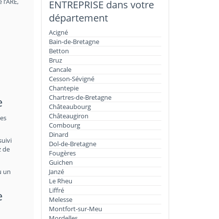
 l’ARE,
ENTREPRISE dans votre
département
Acigné
Bain-de-Bretagne
Betton
Bruz
Cancale
Cesson-Sévigné
Chantepie
Chartres-de-Bretagne
e
Châteaubourg
Châteaugiron
les
Combourg
Dinard
suivi
Dol-de-Bretagne
z de
Fougères
Guichen
u un
Janzé
Le Rheu
Liffré
e
Melesse
Montfort-sur-Meu
Mordelles