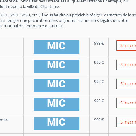
 Centre de Formalités des Entreprises auquel est rattaché Chantepie, ou
nt dépend la ville de Chantepie.
RL, SARL, SASU, etc.), il vous faudra au préalable rédiger les statuts de la so
ial, rédiger une publication dans un journal d’annonces légales de votre
du Tribunal de Commerce ou au CFE.
999
€
S'inscri
999
€
S'inscri
999
€
S'inscri
999
€
S'inscri
embre
999
€
S'inscri