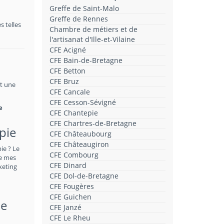
Greffe de Saint-Malo
Greffe de Rennes
 telles
Chambre de métiers et de
l'artisanat d'Ille-et-Vilaine
CFE Acigné
CFE Bain-de-Bretagne
CFE Betton
CFE Bruz
st une
CFE Cancale
CFE Cesson-Sévigné
e
CFE Chantepie
CFE Chartres-de-Bretagne
pie
CFE Châteaubourg
CFE Châteaugiron
ie ? Le
CFE Combourg
de mes
CFE Dinard
keting
CFE Dol-de-Bretagne
CFE Fougères
CFE Guichen
de
CFE Janzé
CFE Le Rheu