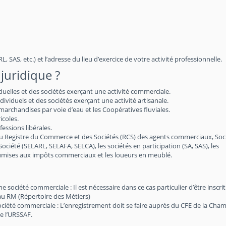
, SAS, etc.) et l’adresse du lieu d’exercice de votre activité professionnelle.
juridique ?
iduelles et des sociétés exerçant une activité commerciale.
viduels et des sociétés exerçant une activité artisanale.
archandises par voie d’eau et les Coopératives fluviales.
icoles.
essions libérales.
au Registre du Commerce et des Sociétés (RCS) des agents commerciaux, Soc
 Société (SELARL, SELAFA, SELCA), les sociétés en participation (SA, SAS), les
soumises aux impôts commerciaux et les loueurs en meublé.
société commerciale : Il est nécessaire dans ce cas particulier d’être inscri
au RM (Répertoire des Métiers)
société commerciale : L’enregistrement doit se faire auprès du CFE de la Cha
e l’URSSAF.