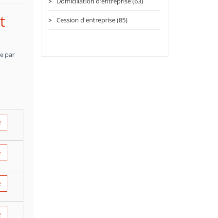
Domiciliation d'entreprise (63)
t
Cession d'entreprise (85)
ce par
e
e
e
e