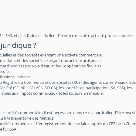
, SAS, etc.) et l’adresse du lieu d’exercice de votre activité professionnelle.
juridique ?
iduelles et des sociétés exerçant une activité commerciale.
viduels et des sociétés exerçant une activité artisanale.
archandises par voie d’eau et les Coopératives fluviales.
icoles.
essions libérales.
au Registre du Commerce et des Sociétés (RCS) des agents commerciaux, Soc
 Société (SELARL, SELAFA, SELCA), les sociétés en participation (SA, SAS), les
soumises aux impôts commerciaux et les loueurs en meublé.
société commerciale : Il est nécessaire dans ce cas particulier d’être inscri
au RM (Répertoire des Métiers)
société commerciale : L’enregistrement doit se faire auprès du CFE de la Cha
e l’URSSAF.