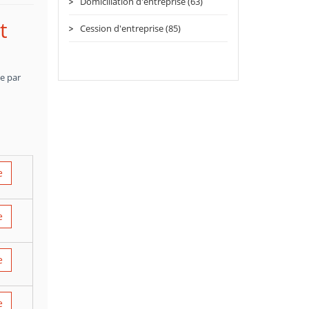
Domiciliation d'entreprise (63)
t
Cession d'entreprise (85)
ce par
e
e
e
e