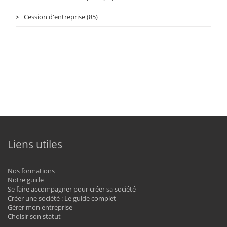
Cession d'entreprise (85)
Liens utiles
Nos formations
Notre guide
Se faire accompagner pour créer sa société
Créer une société : Le guide complet
Gérer mon entreprise
Choisir son statut