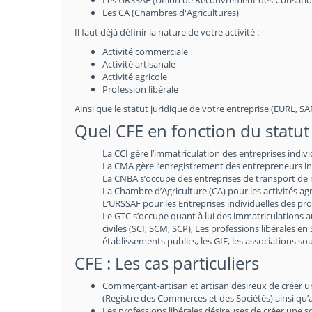
Les URSSAF (Union de Recouvrement des Cotisations 
Les CA (Chambres d'Agricultures)
Il faut déjà définir la nature de votre activité :
Activité commerciale
Activité artisanale
Activité agricole
Profession libérale
Ainsi que le statut juridique de votre entreprise (EURL, SARL
Quel CFE en fonction du statut 
La CCI gère l’immatriculation des entreprises indiv
La CMA gère l’enregistrement des entrepreneurs indi
La CNBA s’occupe des entreprises de transport de m
La Chambre d’Agriculture (CA) pour les activités agr
L’URSSAF pour les Entreprises individuelles des prof
Le GTC s’occupe quant à lui des immatriculations 
civiles (SCI, SCM, SCP), Les professions libérales en
établissements publics, les GIE, les associations 
CFE : Les cas particuliers
Commerçant-artisan et artisan désireux de créer une 
(Registre des Commerces et des Sociétés) ainsi qu’
Les professions libérales désireuses de créer une 