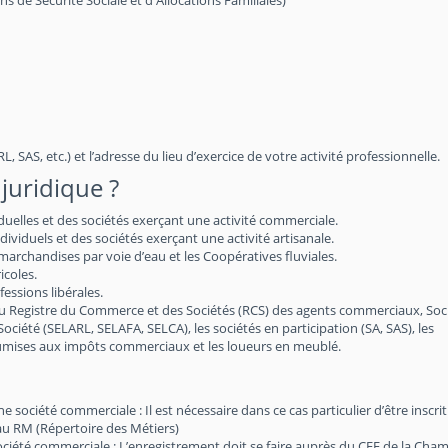
de Sécurité Sociale et d'Allocations Familiales)
, SAS, etc.) et l’adresse du lieu d’exercice de votre activité professionnelle.
juridique ?
iduelles et des sociétés exerçant une activité commerciale.
viduels et des sociétés exerçant une activité artisanale.
archandises par voie d’eau et les Coopératives fluviales.
icoles.
essions libérales.
au Registre du Commerce et des Sociétés (RCS) des agents commerciaux, Soc
 Société (SELARL, SELAFA, SELCA), les sociétés en participation (SA, SAS), les
soumises aux impôts commerciaux et les loueurs en meublé.
société commerciale : Il est nécessaire dans ce cas particulier d’être inscri
au RM (Répertoire des Métiers)
société commerciale : L’enregistrement doit se faire auprès du CFE de la Cha