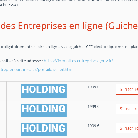
e l’URSSAF.
des Entreprises en ligne (Guiche
obligatoirement se faire en ligne, via le guichet CFE électronique mis en pla
essible à cette adresse :
https://formalites.entreprises.gouv.fr/
repreneur.urssaf.fr/portail/accueil.html
1999
€
S'inscrir
1999
€
S'inscrir
1999
€
S'inscrir