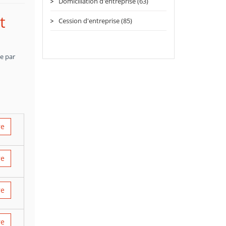
Domiciliation d'entreprise (63)
t
Cession d'entreprise (85)
ce par
re
re
re
re