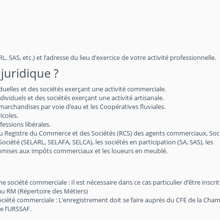
, SAS, etc.) et l’adresse du lieu d’exercice de votre activité professionnelle.
juridique ?
iduelles et des sociétés exerçant une activité commerciale.
viduels et des sociétés exerçant une activité artisanale.
archandises par voie d’eau et les Coopératives fluviales.
icoles.
essions libérales.
au Registre du Commerce et des Sociétés (RCS) des agents commerciaux, Soc
 Société (SELARL, SELAFA, SELCA), les sociétés en participation (SA, SAS), les
soumises aux impôts commerciaux et les loueurs en meublé.
société commerciale : Il est nécessaire dans ce cas particulier d’être inscri
au RM (Répertoire des Métiers)
société commerciale : L’enregistrement doit se faire auprès du CFE de la Cha
e l’URSSAF.