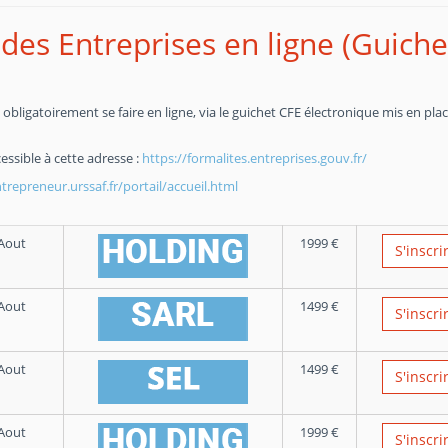
des Entreprises en ligne (Guiche
obligatoirement se faire en ligne, via le guichet CFE électronique mis en pla
essible à cette adresse :
https://formalites.entreprises.gouv.fr/
repreneur.urssaf.fr/portail/accueil.html
Aout
1999
€
S'inscri
Aout
1499
€
S'inscri
Aout
1499
€
S'inscri
Aout
1999
€
S'inscri