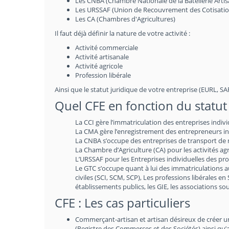
Les CNBA (Chambre Nationale de la Batellerie Artis
Les URSSAF (Union de Recouvrement des Cotisations 
Les CA (Chambres d'Agricultures)
Il faut déjà définir la nature de votre activité :
Activité commerciale
Activité artisanale
Activité agricole
Profession libérale
Ainsi que le statut juridique de votre entreprise (EURL, SARL
Quel CFE en fonction du statut 
La CCI gère l’immatriculation des entreprises indiv
La CMA gère l’enregistrement des entrepreneurs indi
La CNBA s’occupe des entreprises de transport de m
La Chambre d’Agriculture (CA) pour les activités agr
L’URSSAF pour les Entreprises individuelles des prof
Le GTC s’occupe quant à lui des immatriculations 
civiles (SCI, SCM, SCP), Les professions libérales en
établissements publics, les GIE, les associations 
CFE : Les cas particuliers
Commerçant-artisan et artisan désireux de créer une 
(Registre des Commerces et des Sociétés) ainsi qu’