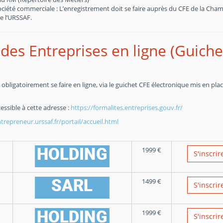
société commerciale : L’enregistrement doit se faire auprès du CFE de la Cha
e l’URSSAF.
des Entreprises en ligne (Guiche
obligatoirement se faire en ligne, via le guichet CFE électronique mis en pla
essible à cette adresse :
https://formalites.entreprises.gouv.fr/
repreneur.urssaf.fr/portail/accueil.html
1999
€
S'inscrir
1499
€
S'inscrir
1999
€
S'inscrir