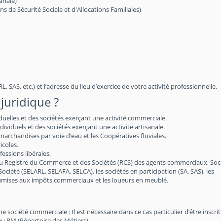
anale)
de Sécurité Sociale et d'Allocations Familiales)
, SAS, etc.) et l’adresse du lieu d’exercice de votre activité professionnelle.
juridique ?
iduelles et des sociétés exerçant une activité commerciale.
viduels et des sociétés exerçant une activité artisanale.
archandises par voie d’eau et les Coopératives fluviales.
icoles.
essions libérales.
au Registre du Commerce et des Sociétés (RCS) des agents commerciaux, Soc
 Société (SELARL, SELAFA, SELCA), les sociétés en participation (SA, SAS), les
soumises aux impôts commerciaux et les loueurs en meublé.
société commerciale : Il est nécessaire dans ce cas particulier d’être inscri
au RM (Répertoire des Métiers)