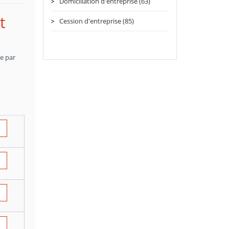
Domiciliation d'entreprise (63)
t
Cession d'entreprise (85)
ce par
e
e
e
e