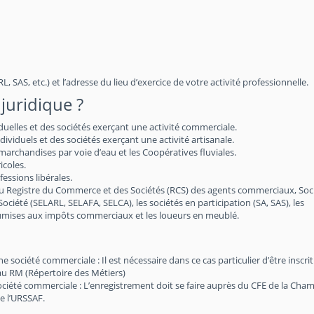
, SAS, etc.) et l’adresse du lieu d’exercice de votre activité professionnelle.
juridique ?
iduelles et des sociétés exerçant une activité commerciale.
viduels et des sociétés exerçant une activité artisanale.
archandises par voie d’eau et les Coopératives fluviales.
icoles.
essions libérales.
au Registre du Commerce et des Sociétés (RCS) des agents commerciaux, Soc
 Société (SELARL, SELAFA, SELCA), les sociétés en participation (SA, SAS), les
soumises aux impôts commerciaux et les loueurs en meublé.
société commerciale : Il est nécessaire dans ce cas particulier d’être inscri
au RM (Répertoire des Métiers)
société commerciale : L’enregistrement doit se faire auprès du CFE de la Cha
e l’URSSAF.