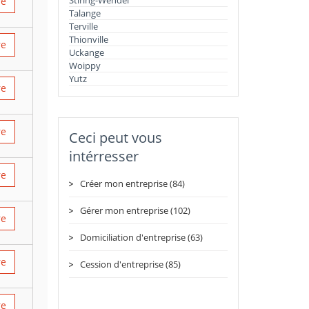
Stiring-Wendel
re
Talange
Terville
Thionville
re
Uckange
Woippy
Yutz
re
re
Ceci peut vous
intérresser
re
Créer mon entreprise (84)
Gérer mon entreprise (102)
re
Domiciliation d'entreprise (63)
re
Cession d'entreprise (85)
re