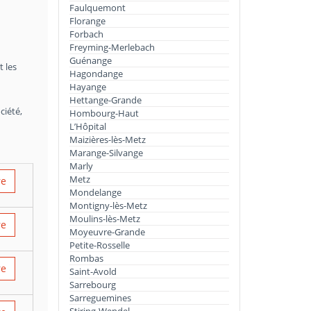
Faulquemont
Florange
Forbach
Freyming-Merlebach
Guénange
t les
Hagondange
Hayange
Hettange-Grande
ciété,
Hombourg-Haut
L’Hôpital
Maizières-lès-Metz
Marange-Silvange
Marly
Metz
re
Mondelange
Montigny-lès-Metz
Moulins-lès-Metz
re
Moyeuvre-Grande
Petite-Rosselle
Rombas
re
Saint-Avold
Sarrebourg
Sarreguemines