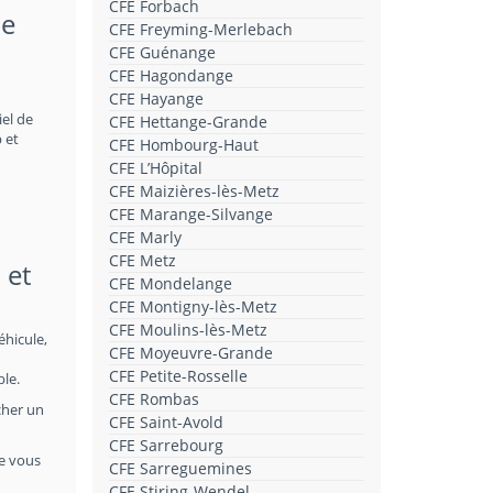
CFE Forbach
de
CFE Freyming-Merlebach
CFE Guénange
CFE Hagondange
CFE Hayange
iel de
CFE Hettange-Grande
 et
CFE Hombourg-Haut
CFE L’Hôpital
CFE Maizières-lès-Metz
CFE Marange-Silvange
CFE Marly
CFE Metz
l
et
CFE Mondelange
CFE Montigny-lès-Metz
CFE Moulins-lès-Metz
éhicule,
CFE Moyeuvre-Grande
CFE Petite-Rosselle
ble.
CFE Rombas
cher un
CFE Saint-Avold
CFE Sarrebourg
le vous
CFE Sarreguemines
CFE Stiring-Wendel