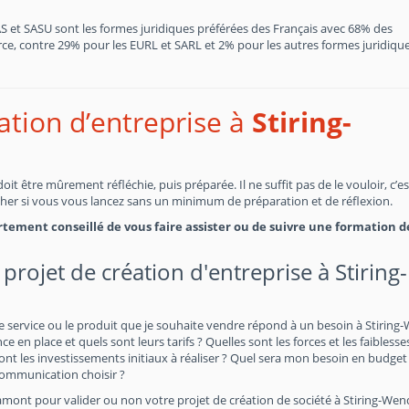
SAS et SASU sont les formes juridiques préférées des Français avec 68% des
, contre 29% pour les EURL et SARL et 2% pour les autres formes juridiques
éation d’entreprise à
Stiring-
t être mûrement réfléchie, puis préparée. Il ne suffit pas de le vouloir, c’e
cher si vous vous lancez sans un minimum de préparation et de réflexion.
fortement conseillé de vous faire assister ou de suivre une formation d
projet de création d'entreprise à Stiring-
e service ou le produit que je souhaite vendre répond à un besoin à Stiring
e en place et quels sont leurs tarifs ? Quelles sont les forces et les faiblesse
 les investissements initiaux à réaliser ? Quel sera mon besoin en budget
communication choisir ?
amont pour valider ou non votre projet de création de société à Stiring-Wen