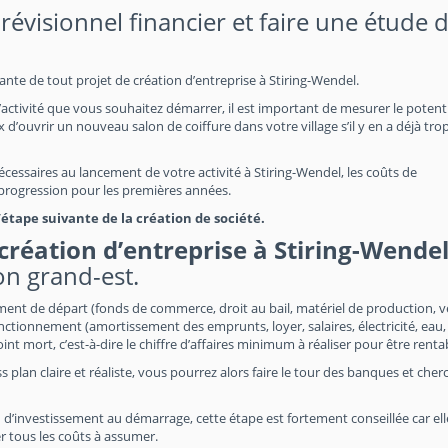
évisionnel financier et faire une étude 
tante de tout projet de création d’entreprise à Stiring-Wendel.
’activité que vous souhaitez démarrer, il est important de mesurer le potent
 d’ouvrir un nouveau salon de coiffure dans votre village s’il y en a déjà trop
nécessaires au lancement de votre activité à Stiring-Wendel, les coûts de
a progression pour les premières années.
tape suivante de la création de société.
création d’entreprise à Stiring-Wende
ion grand-est.
ement de départ (fonds de commerce, droit au bail, matériel de production, v
nctionnement (amortissement des emprunts, loyer, salaires, électricité, eau,
point mort, c’est-à-dire le chiffre d’affaires minimum à réaliser pour être renta
s plan claire et réaliste, vous pourrez alors faire le tour des banques et cher
 d’investissement au démarrage, cette étape est fortement conseillée car el
r tous les coûts à assumer.