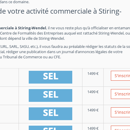
 dans ce domaine.
 de votre activité commerciale à Stiring-
merciale à Stiring-Wendel
, il ne vous reste plus qu’à officialiser en entaman
Centre de Formalités des Entreprises auquel est rattaché Stiring-Wendel, ou
nt dépend la ville de Stiring-Wendel.
RL, SARL, SASU, etc.), il vous faudra au préalable rédiger les statuts de la so
ial, rédiger une publication dans un journal d’annonces légales de votre
du Tribunal de Commerce ou au CFE.
1499
€
S'inscri
1499
€
S'inscri
1499
€
S'inscri
1499
€