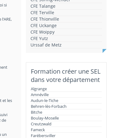
i si
CFE Talange
CFE Terville
CFE Thionville
 l’ARE,
CFE Uckange
CFE Woippy
CFE Yutz
Urssaf de Metz
ment
Formation créer une SEL
dans votre département
Algrange
Amnéville
 et les
Audun-le-Tiche
Behren-lès-Forbach
Bitche
suivi
Boulay-Moselle
z de
Creutzwald
Fameck
u un
Farébersviller