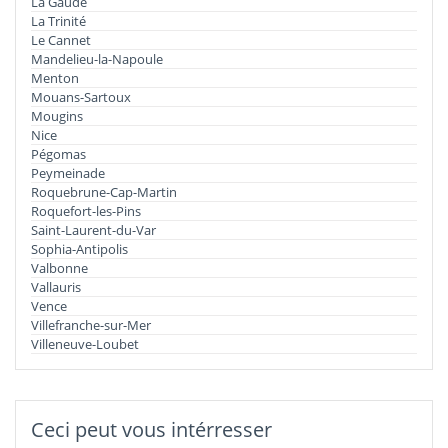
La Gaude
La Trinité
Le Cannet
Mandelieu-la-Napoule
Menton
Mouans-Sartoux
Mougins
Nice
Pégomas
Peymeinade
Roquebrune-Cap-Martin
Roquefort-les-Pins
Saint-Laurent-du-Var
Sophia-Antipolis
Valbonne
Vallauris
Vence
Villefranche-sur-Mer
Villeneuve-Loubet
Ceci peut vous intérresser