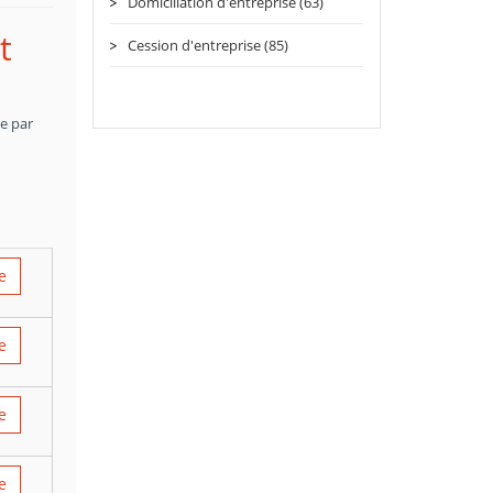
Domiciliation d'entreprise (63)
t
Cession d'entreprise (85)
ce par
e
e
e
e