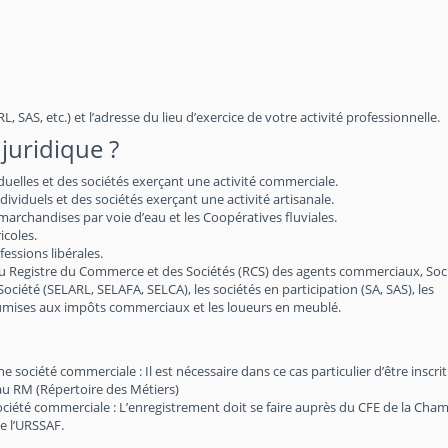
, SAS, etc.) et l’adresse du lieu d’exercice de votre activité professionnelle.
juridique ?
iduelles et des sociétés exerçant une activité commerciale.
viduels et des sociétés exerçant une activité artisanale.
archandises par voie d’eau et les Coopératives fluviales.
icoles.
essions libérales.
au Registre du Commerce et des Sociétés (RCS) des agents commerciaux, Soc
 Société (SELARL, SELAFA, SELCA), les sociétés en participation (SA, SAS), les
soumises aux impôts commerciaux et les loueurs en meublé.
société commerciale : Il est nécessaire dans ce cas particulier d’être inscri
au RM (Répertoire des Métiers)
société commerciale : L’enregistrement doit se faire auprès du CFE de la Cha
e l’URSSAF.