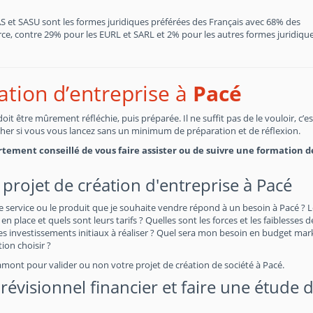
SAS et SASU sont les formes juridiques préférées des Français avec 68% des
, contre 29% pour les EURL et SARL et 2% pour les autres formes juridiques
éation d’entreprise à
Pacé
t être mûrement réfléchie, puis préparée. Il ne suffit pas de le vouloir, c’e
cher si vous vous lancez sans un minimum de préparation et de réflexion.
fortement conseillé de vous faire assister ou de suivre une formation d
projet de création d'entreprise à Pacé
e service ou le produit que je souhaite vendre répond à un besoin à Pacé ? 
en place et quels sont leurs tarifs ? Quelles sont les forces et les faiblesses 
 investissements initiaux à réaliser ? Quel sera mon besoin en budget mar
on choisir ?
amont pour valider ou non votre projet de création de société à Pacé.
évisionnel financier et faire une étude 