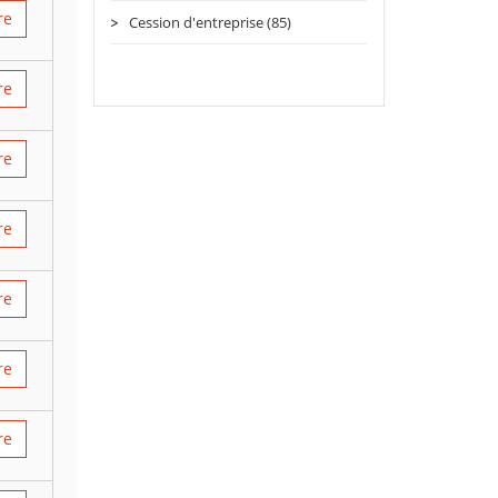
re
Cession d'entreprise (85)
re
re
re
re
re
re