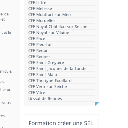
CFE Liffré
CFE Melesse
iel de
CFE Montfort-sur-Meu
 et
CFE Mordelles
CFE Noyal-Châtillon-sur-Seiche
t et le
CFE Noyal-sur-Vilaine
CFE Pacé
CFE Pleurtuit
CFE Redon
CFE Rennes
CFE Saint-Grégoire
CFE Saint-Jacques-de-la-Lande
éhicule,
CFE Saint-Malo
CFE Thorigné-Fouillard
ble.
CFE Vern-sur-Seiche
cher un
CFE Vitré
Urssaf de Rennes
le vous
tes
Formation créer une SEL