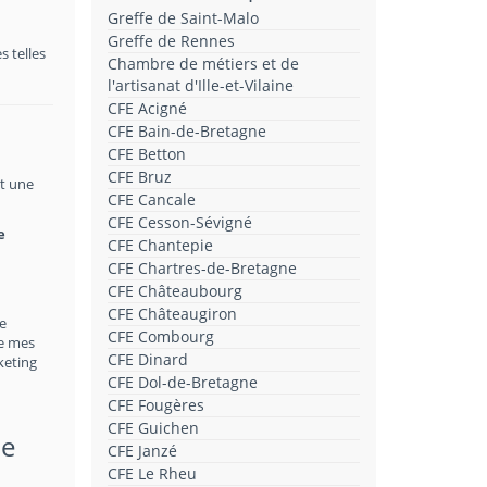
Greffe de Saint-Malo
Greffe de Rennes
 telles
Chambre de métiers et de
l'artisanat d'Ille-et-Vilaine
CFE Acigné
CFE Bain-de-Bretagne
CFE Betton
CFE Bruz
st une
CFE Cancale
CFE Cesson-Sévigné
e
CFE Chantepie
CFE Chartres-de-Bretagne
CFE Châteaubourg
CFE Châteaugiron
Le
CFE Combourg
de mes
CFE Dinard
keting
CFE Dol-de-Bretagne
CFE Fougères
CFE Guichen
de
CFE Janzé
CFE Le Rheu