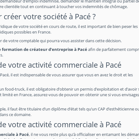
demandeur d’emploi indemnisé, demander le maintien intégral ou partiel de
re clientèle tout en continuant à toucher vos indemnités de chômage.
 créer votre société à Pacé ?
uridique de votre société en cours de route, il est important de bien peser les
idiques possibles en France.
her de votre comptable qui pourra vous assister dans cette décision.
ne formation de créateur d’entreprise à Pacé
afin de parfaitement comp
s.
 de votre activité commerciale à Pacé
acé, il est indispensable de vous assurer que vous en avez le droit et les
food-truck, il est obligatoire d’obtenir un permis d’exploitation et d’avoir 
t limité en France, assurez-vous de pouvoir en obtenir une si vous envisage
e, il faut être titulaire d’un diplôme d’état tels qu’un CAP d’esthéticienne o
 dans ce domaine.
 de votre activité commerciale à Pacé
merciale à Pacé
, il ne vous reste plus qu’à officialiser en entamant les déma