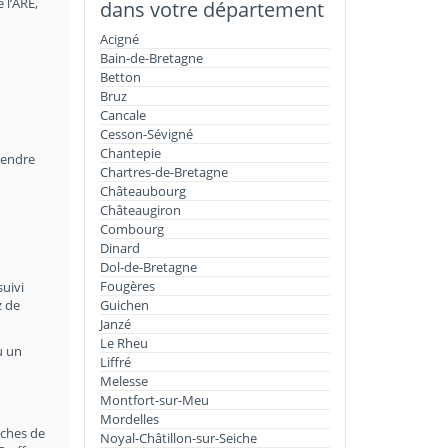
 l’ARE,
dans votre département
Acigné
Bain-de-Bretagne
Betton
Bruz
Cancale
Cesson-Sévigné
Chantepie
rendre
Chartres-de-Bretagne
Châteaubourg
Châteaugiron
Combourg
Dinard
Dol-de-Bretagne
Fougères
suivi
z de
Guichen
Janzé
Le Rheu
u un
Liffré
Melesse
Montfort-sur-Meu
Mordelles
rches de
Noyal-Châtillon-sur-Seiche