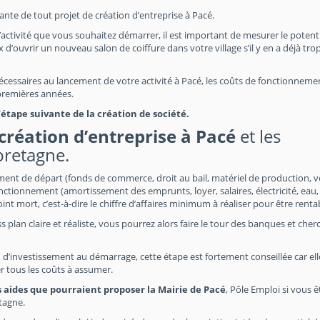
tante de tout projet de création d’entreprise à Pacé.
’activité que vous souhaitez démarrer, il est important de mesurer le potent
 d’ouvrir un nouveau salon de coiffure dans votre village s’il y en a déjà trop
 nécessaires au lancement de votre activité à Pacé, les coûts de fonctionnemen
 premières années.
tape suivante de la création de société.
création d’entreprise à Pacé
et les
bretagne.
ement de départ (fonds de commerce, droit au bail, matériel de production, v
nctionnement (amortissement des emprunts, loyer, salaires, électricité, eau,
point mort, c’est-à-dire le chiffre d’affaires minimum à réaliser pour être renta
s plan claire et réaliste, vous pourrez alors faire le tour des banques et cher
 d’investissement au démarrage, cette étape est fortement conseillée car el
r tous les coûts à assumer.
s aides que pourraient proposer la Mairie de Pacé
, Pôle Emploi si vous ê
tagne.