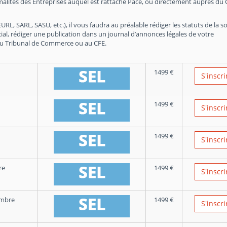
malités des Entreprises auquel est rattaché Pacé, ou directement auprès du 
RL, SARL, SASU, etc.), il vous faudra au préalable rédiger les statuts de la so
ial, rédiger une publication dans un journal d’annonces légales de votre
du Tribunal de Commerce ou au CFE.
1499
€
S'inscri
1499
€
S'inscri
1499
€
S'inscri
re
1499
€
S'inscri
embre
1499
€
S'inscri