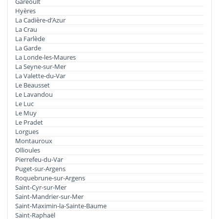
Garéoult
Hyères
La Cadière-d’Azur
La Crau
La Farlède
La Garde
La Londe-les-Maures
La Seyne-sur-Mer
La Valette-du-Var
Le Beausset
Le Lavandou
Le Luc
Le Muy
Le Pradet
Lorgues
Montauroux
Ollioules
Pierrefeu-du-Var
Puget-sur-Argens
Roquebrune-sur-Argens
Saint-Cyr-sur-Mer
Saint-Mandrier-sur-Mer
Saint-Maximin-la-Sainte-Baume
Saint-Raphaël