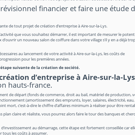
évisionnel financier et faire une étude 
ante de tout projet de création d’entreprise à Aire-sur-la-Lys.
’activité que vous souhaitez démarrer, il est important de mesurer le potent
 d’ouvrir un nouveau salon de coiffure dans votre village s’il y en a déjà trop
écessaires au lancement de votre activité à Aire-sur-la-Lys, les coûts de
a progression pour les premières années.
tape suivante de la création de société.
création d’entreprise à Aire-sur-la-Lys
ion hauts-france.
ement de départ (fonds de commerce, droit au bail, matériel de production, v
nctionnement (amortissement des emprunts, loyer, salaires, électricité, eau,
point mort, c’est-à-dire le chiffre d’affaires minimum à réaliser pour être renta
s plan claire et réaliste, vous pourrez alors faire le tour des banques et cher
 d’investissement au démarrage, cette étape est fortement conseillée car el
r tous les coûts à assumer.