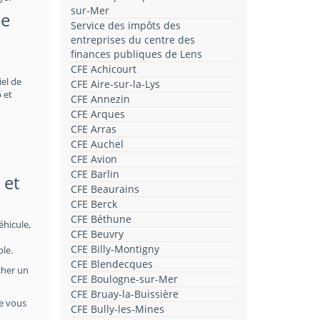
sur-Mer
de
Service des impôts des
entreprises du centre des
finances publiques de Lens
CFE Achicourt
iel de
CFE Aire-sur-la-Lys
 et
CFE Annezin
CFE Arques
CFE Arras
CFE Auchel
CFE Avion
CFE Barlin
et
CFE Beaurains
CFE Berck
CFE Béthune
éhicule,
CFE Beuvry
CFE Billy-Montigny
ble.
CFE Blendecques
cher un
CFE Boulogne-sur-Mer
CFE Bruay-la-Buissière
le vous
CFE Bully-les-Mines