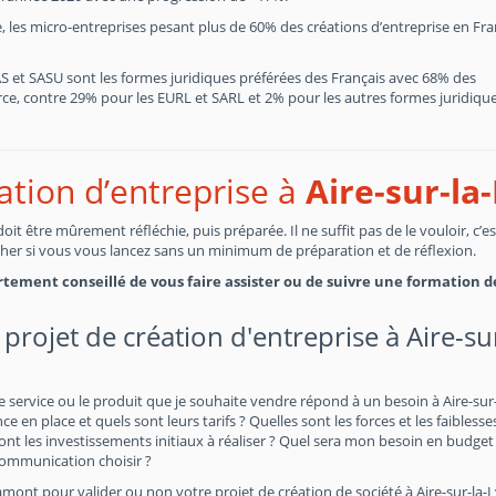
, les micro-entreprises pesant plus de 60% des créations d’entreprise en Fr
SAS et SASU sont les formes juridiques préférées des Français avec 68% des
, contre 29% pour les EURL et SARL et 2% pour les autres formes juridiques
éation d’entreprise à
Aire-sur-la
t être mûrement réfléchie, puis préparée. Il ne suffit pas de le vouloir, c’e
cher si vous vous lancez sans un minimum de préparation et de réflexion.
fortement conseillé de vous faire assister ou de suivre une formation d
projet de création d'entreprise à Aire-sur
 service ou le produit que je souhaite vendre répond à un besoin à Aire-sur-
e en place et quels sont leurs tarifs ? Quelles sont les forces et les faiblesse
 les investissements initiaux à réaliser ? Quel sera mon besoin en budget
communication choisir ?
mont pour valider ou non votre projet de création de société à Aire-sur-la-L