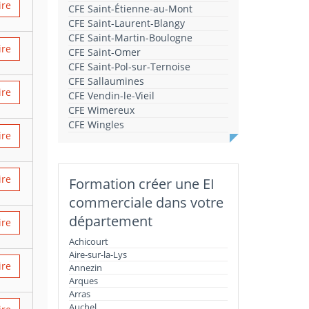
ire
CFE Saint-Étienne-au-Mont
CFE Saint-Laurent-Blangy
CFE Saint-Martin-Boulogne
ire
CFE Saint-Omer
CFE Saint-Pol-sur-Ternoise
CFE Sallaumines
ire
CFE Vendin-le-Vieil
CFE Wimereux
CFE Wingles
ire
ire
Formation créer une EI
commerciale dans votre
département
ire
Achicourt
Aire-sur-la-Lys
ire
Annezin
Arques
Arras
Auchel