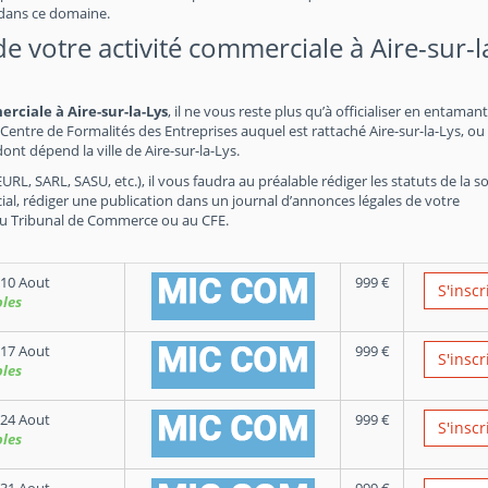
 dans ce domaine.
 de votre activité commerciale à Aire-sur-l
erciale à Aire-sur-la-Lys
, il ne vous reste plus qu’à officialiser en entamant
Centre de Formalités des Entreprises auquel est rattaché Aire-sur-la-Lys, ou
t dépend la ville de Aire-sur-la-Lys.
RL, SARL, SASU, etc.), il vous faudra au préalable rédiger les statuts de la so
ial, rédiger une publication dans un journal d’annonces légales de votre
du Tribunal de Commerce ou au CFE.
10 Aout
999
€
S'inscr
bles
17 Aout
999
€
S'inscr
bles
24 Aout
999
€
S'inscr
bles