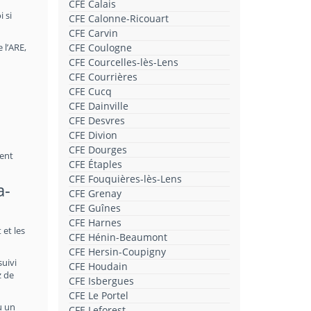
CFE Calais
i si
CFE Calonne-Ricouart
CFE Carvin
 l’ARE,
CFE Coulogne
CFE Courcelles-lès-Lens
CFE Courrières
CFE Cucq
CFE Dainville
CFE Desvres
CFE Divion
CFE Dourges
ment
CFE Étaples
CFE Fouquières-lès-Lens
a-
CFE Grenay
CFE Guînes
CFE Harnes
 et les
CFE Hénin-Beaumont
CFE Hersin-Coupigny
suivi
CFE Houdain
z de
CFE Isbergues
CFE Le Portel
u un
CFE Leforest