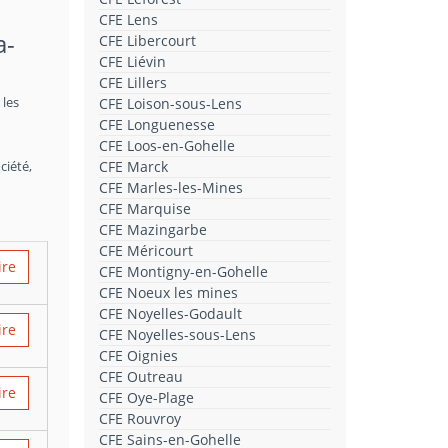
CFE Lens
a-
CFE Libercourt
CFE Liévin
CFE Lillers
 les
CFE Loison-sous-Lens
CFE Longuenesse
CFE Loos-en-Gohelle
ciété,
CFE Marck
CFE Marles-les-Mines
CFE Marquise
CFE Mazingarbe
CFE Méricourt
ire
CFE Montigny-en-Gohelle
CFE Noeux les mines
CFE Noyelles-Godault
ire
CFE Noyelles-sous-Lens
CFE Oignies
CFE Outreau
ire
CFE Oye-Plage
CFE Rouvroy
CFE Sains-en-Gohelle