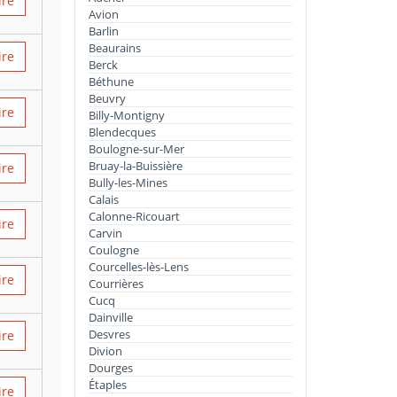
ire
Avion
Barlin
Beaurains
ire
Berck
Béthune
Beuvry
ire
Billy-Montigny
Blendecques
Boulogne-sur-Mer
Bruay-la-Buissière
ire
Bully-les-Mines
Calais
Calonne-Ricouart
ire
Carvin
Coulogne
Courcelles-lès-Lens
ire
Courrières
Cucq
Dainville
Desvres
ire
Divion
Dourges
Étaples
ire