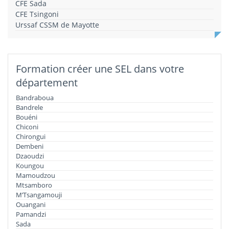
CFE Sada
CFE Tsingoni
Urssaf CSSM de Mayotte
Formation créer une SEL dans votre
département
Bandraboua
Bandrele
Bouéni
Chiconi
Chirongui
Dembeni
Dzaoudzi
Koungou
Mamoudzou
Mtsamboro
M’Tsangamouji
Ouangani
Pamandzi
Sada