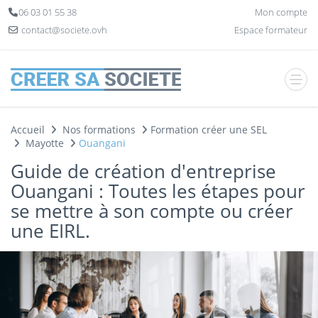
Panneau de gestion des cookies
06 03 01 55 38
Mon compte
contact@societe.ovh
Espace formateur
Accueil
Nos formations
Formation créer une SEL
Mayotte
Ouangani
Guide de création d'entreprise
Ouangani : Toutes les étapes pour
se mettre à son compte ou créer
une EIRL.