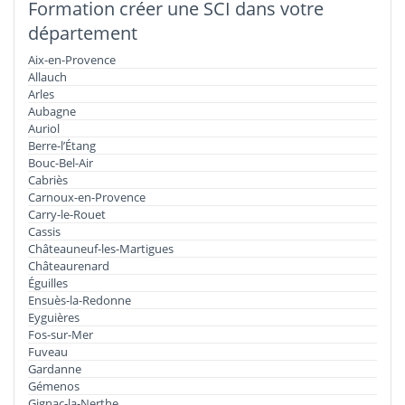
Formation créer une SCI dans votre
département
Aix-en-Provence
Allauch
Arles
Aubagne
Auriol
Berre-l’Étang
Bouc-Bel-Air
Cabriès
Carnoux-en-Provence
Carry-le-Rouet
Cassis
Châteauneuf-les-Martigues
Châteaurenard
Éguilles
Ensuès-la-Redonne
Eyguières
Fos-sur-Mer
Fuveau
Gardanne
Gémenos
Gignac-la-Nerthe