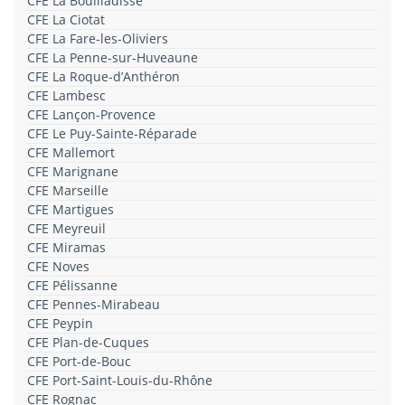
CFE La Bouilladisse
CFE La Ciotat
CFE La Fare-les-Oliviers
CFE La Penne-sur-Huveaune
CFE La Roque-d’Anthéron
CFE Lambesc
CFE Lançon-Provence
CFE Le Puy-Sainte-Réparade
CFE Mallemort
CFE Marignane
CFE Marseille
CFE Martigues
CFE Meyreuil
CFE Miramas
CFE Noves
CFE Pélissanne
CFE Pennes-Mirabeau
CFE Peypin
CFE Plan-de-Cuques
CFE Port-de-Bouc
CFE Port-Saint-Louis-du-Rhône
CFE Rognac