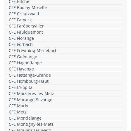
CFE Bitche
CFE Boulay-Moselle
CFE Creutzwald
CFE Fameck
CFE Farébersviller
CFE Faulquemont
CFE Florange
CFE Forbach
CFE Freyming-Merlebach
CFE Guénange
CFE Hagondange
CFE Hayange
CFE Hettange-Grande
CFE Hombourg-Haut
CFE L’Hôpital
CFE Maizières-lès-Metz
CFE Marange-Silvange
CFE Marly
CFE Metz
CFE Mondelange
CFE Montigny-lès-Metz
CFE Moulins-lès-Metz