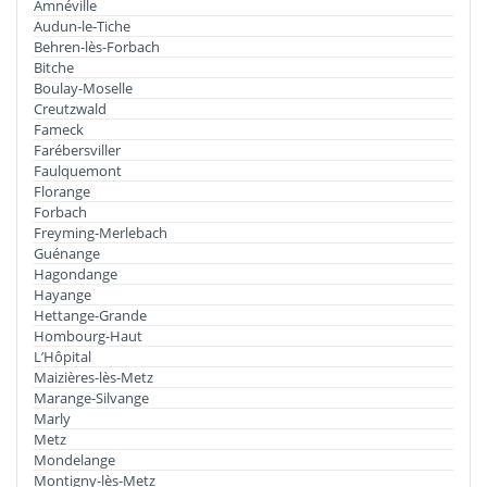
Amnéville
Audun-le-Tiche
Behren-lès-Forbach
Bitche
Boulay-Moselle
Creutzwald
Fameck
Farébersviller
Faulquemont
Florange
Forbach
Freyming-Merlebach
Guénange
Hagondange
Hayange
Hettange-Grande
Hombourg-Haut
L’Hôpital
Maizières-lès-Metz
Marange-Silvange
Marly
Metz
Mondelange
Montigny-lès-Metz